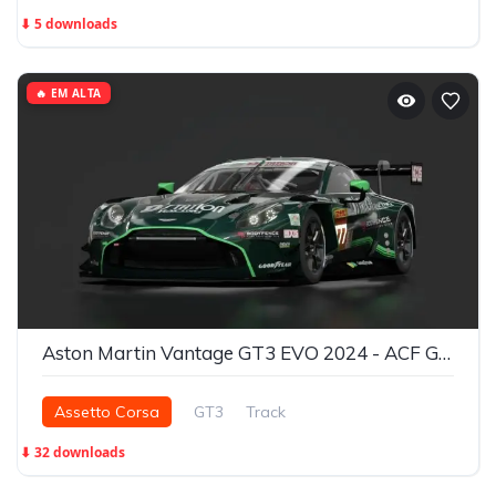
⬇ 5 downloads
🔥 EM ALTA
Aston Martin Vantage GT3 EVO 2024 - ACF GT3
Assetto Corsa
GT3
Track
⬇ 32 downloads