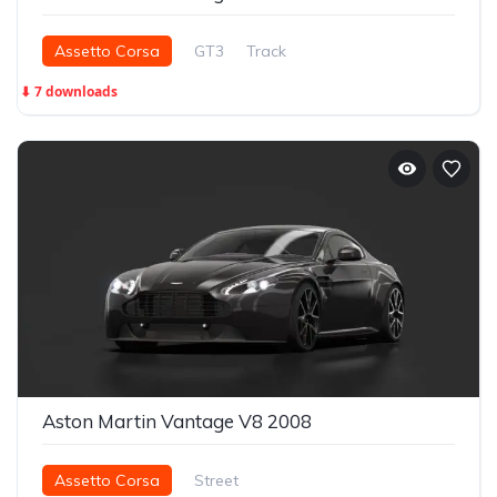
Assetto Corsa
GT3
Track
⬇ 7 downloads
Aston Martin Vantage V8 2008
Assetto Corsa
Street