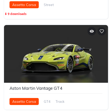
Assetto Corsa
Street
⬇ 9 downloads
Aston Martin Vantage GT4
Assetto Corsa
GT4
Track