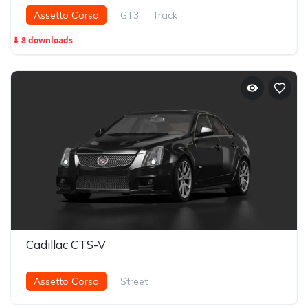
Assetto Corsa
GT3
Track
⬇ 8 downloads
Cadillac CTS-V
Assetto Corsa
Street