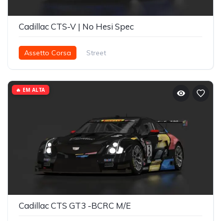
Cadillac CTS-V | No Hesi Spec
Assetto Corsa
Street
🔥 EM ALTA
Cadillac CTS GT3 -BCRC M/E