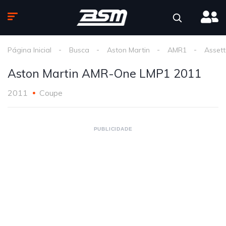
Página Inicial
Busca
Aston Martin
AMR1
Asset
Aston Martin AMR-One LMP1 2011
2011
Coupe
PUBLICIDADE