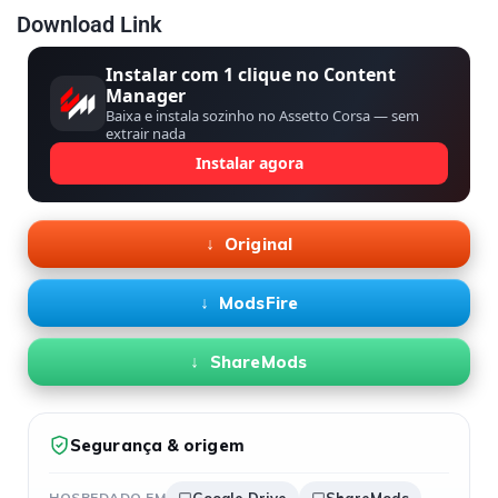
Download Link
Instalar com 1 clique no Content
Manager
Baixa e instala sozinho no Assetto Corsa — sem
extrair nada
Instalar agora
Original
ModsFire
ShareMods
Segurança & origem
HOSPEDADO EM