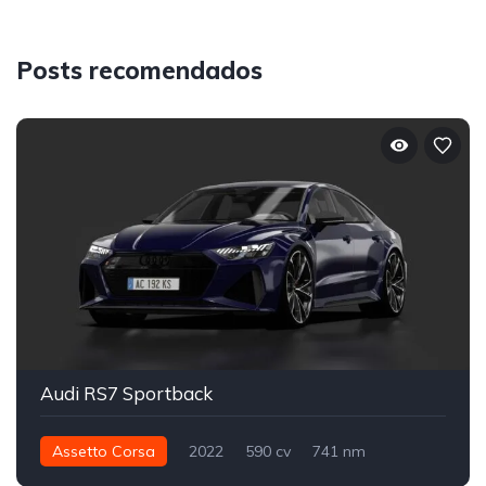
Posts recomendados
Audi RS7 Sportback
Assetto Corsa
2022
590 cv
741 nm
Integral - AWD
Street