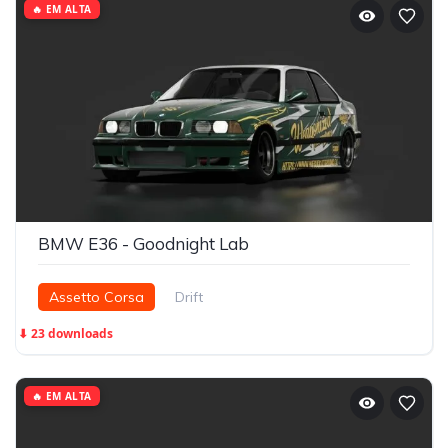
🔥 EM ALTA
BMW E36 - Goodnight Lab
Assetto Corsa
Drift
⬇ 23 downloads
🔥 EM ALTA