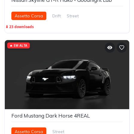
Assetto Corsa
Drift
Street
⬇ 23 downloads
🔥 EM ALTA
Ford Mustang Dark Horse 4REAL
Assetto Corsa
Street