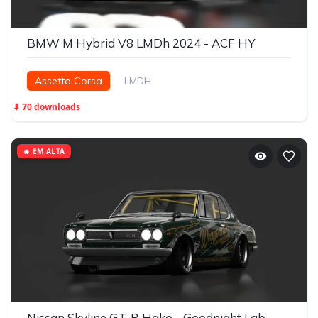
BMW M Hybrid V8 LMDh 2024 - ACF HY
Assetto Corsa
LMDH
⬇ 70 downloads
🔥 EM ALTA
Nissan Skyline GT-R Hako - Goodnight Lab