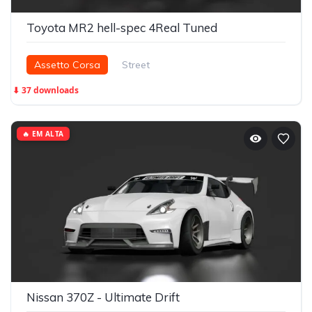
Toyota MR2 hell-spec 4Real Tuned
Assetto Corsa
Street
⬇ 37 downloads
🔥 EM ALTA
Nissan 370Z - Ultimate Drift