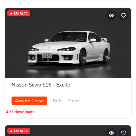
🔥 EM ALTA
Nissan Silvia S15 - Excite
Assetto Corsa
Drift
Street
⬇ 68 downloads
🔥 EM ALTA