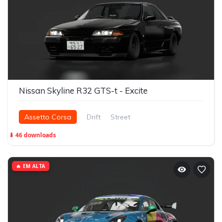
Nissan Skyline R32 GTS-t - Excite
Assetto Corsa
Drift
Street
⬇ 46 downloads
🔥 EM ALTA