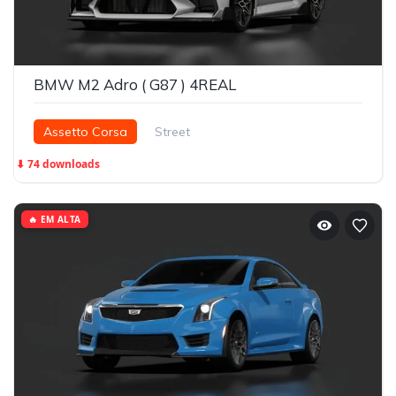
BMW M2 Adro ( G87 ) 4REAL
Assetto Corsa
Street
⬇ 74 downloads
🔥 EM ALTA