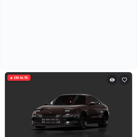
🔥 EM ALTA