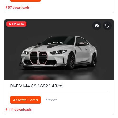
⬇ 57 downloads
🔥 EM ALTA
BMW M4 CS ( G82 ) 4Real
Assetto Corsa
Street
⬇ 111 downloads