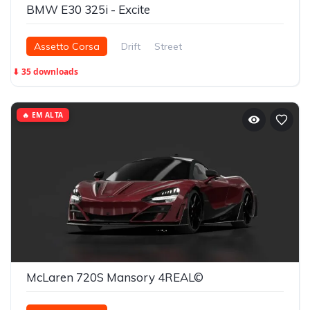
BMW E30 325i - Excite
Assetto Corsa
Drift
Street
⬇ 35 downloads
🔥 EM ALTA
McLaren 720S Mansory 4REAL©