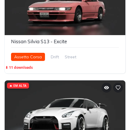
Nissan Silvia S13 - Excite
Assetto Corsa
Drift
Street
⬇ 11 downloads
🔥 EM ALTA