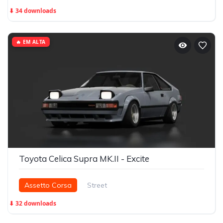
⬇ 34 downloads
🔥 EM ALTA
Toyota Celica Supra MK.II - Excite
Assetto Corsa
Street
⬇ 32 downloads