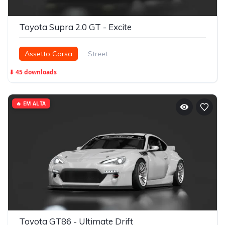
Toyota Supra 2.0 GT - Excite
Assetto Corsa
Street
⬇ 45 downloads
🔥 EM ALTA
Toyota GT86 - Ultimate Drift