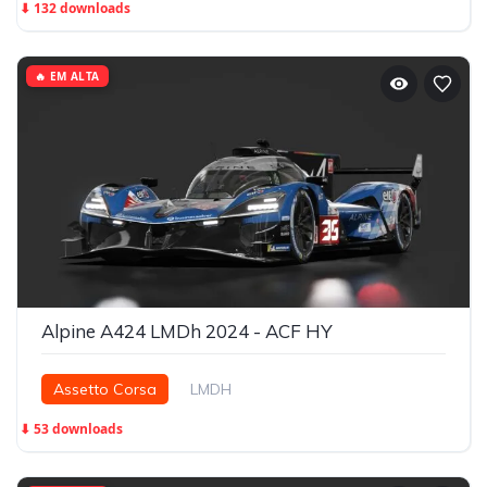
⬇ 132 downloads
🔥 EM ALTA
Alpine A424 LMDh 2024 - ACF HY
Assetto Corsa
LMDH
⬇ 53 downloads