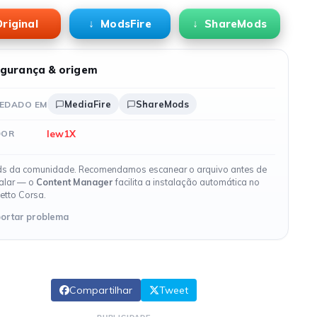
riginal
ModsFire
ShareMods
gurança & origem
MediaFire
ShareMods
EDADO EM
lew1X
DOR
s da comunidade. Recomendamos escanear o arquivo antes de
talar — o
Content Manager
facilita a instalação automática no
etto Corsa.
ortar problema
Compartilhar
Tweet