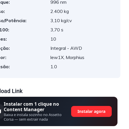
que:
996 nm
o:
2.400 kg
o/Potência:
3,10 kg/cv
 100:
3,70 s
es:
10
ção:
Integral - AWD
or:
lew1X, Morphius
são:
1.0
oad Link
Instalar com 1 clique no
Content Manager
Instalar agora
Baixa e instala sozinho no Assetto
Corsa — sem extrair nada