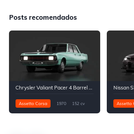
Posts recomendados
Chrysler Valiant Pacer 4 Barrel E34 1970
Nissan S
Assetto Corsa
1970
152 cv
Assetto 
320 nm
Traseira - RWD
Street
640 nm