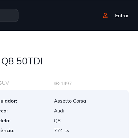
Entrar
 Q8 50TDI
SUV
1497
ulador:
Assetto Corsa
ca:
Audi
elo:
Q8
ência:
774 cv