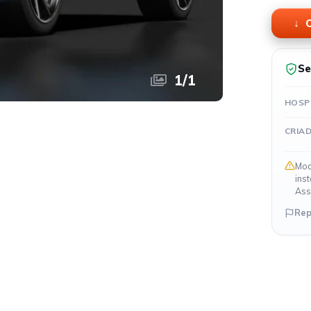
O
Se
1
/
1
HOSP
CRIA
Mod
ins
Ass
Rep