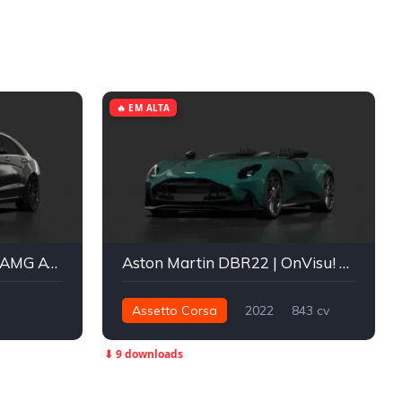
🔥 EM ALTA
Mercedes-Benz CLS63S AMG AYDIN DPC
Aston Martin DBR22 | OnVisu! Society
Assetto Corsa
2022
843 cv
1.026 nm
Traseira - RWD
⬇ 9 downloads
Street