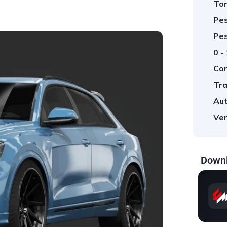
Tor
Pes
Pes
0 -
Cor
Tra
Aut
Ver
Downl