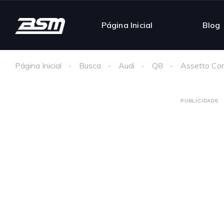
Página Inicial
Blog
Página Inicial
Busca
Audi
Q8
Assetto Co
PUBLICIDADE