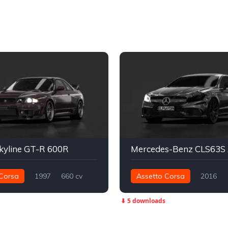
kyline GT-R 600R
Corsa
1997
660 cv
Assetto Corsa
2016
Integral - AWD
Street
1.153 cv
1.368 nm
⬇ 5 downloads
Traseira - RWD
Street