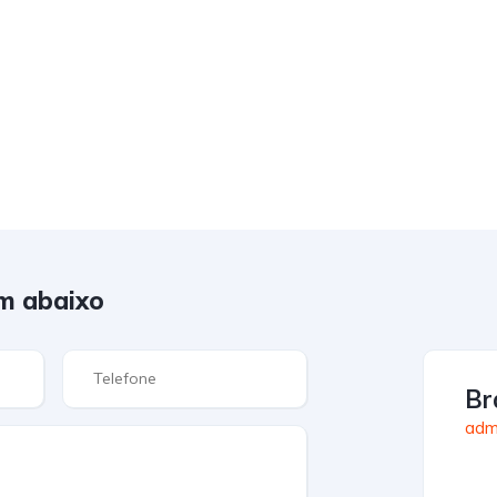
m abaixo
Br
admi