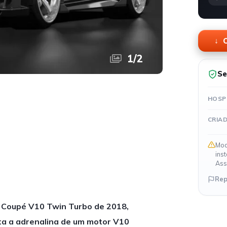
O
1
/
2
Se
HOSP
CRIA
Mod
ins
Ass
Rep
8 Coupé V10 Twin Turbo de 2018,
ta a adrenalina de um motor V10