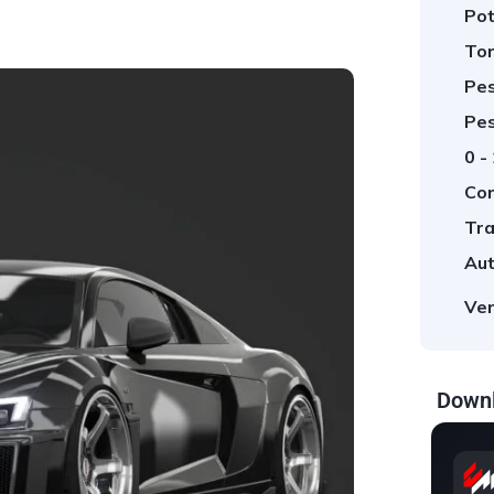
Pot
Tor
Pes
Pes
0 -
Cor
Tra
Aut
Ver
Downl