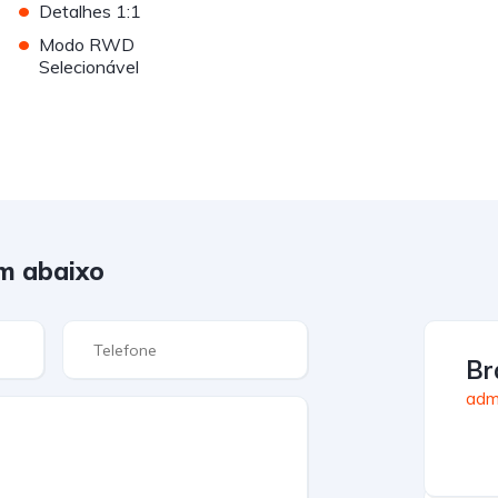
•
Detalhes 1:1
•
Modo RWD
Selecionável
m abaixo
Br
admi