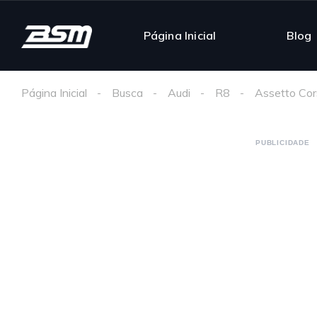
Página Inicial
Blog
Página Inicial
Busca
Audi
R8
Assetto Cor
PUBLICIDADE