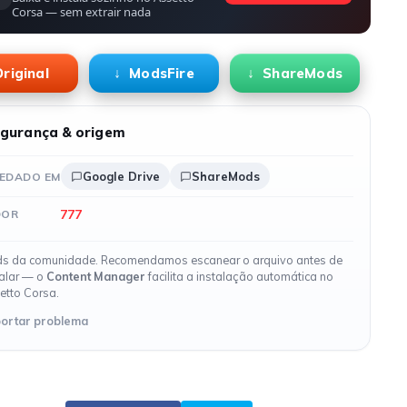
Corsa — sem extrair nada
riginal
ModsFire
ShareMods
gurança & origem
Google Drive
ShareMods
EDADO EM
777
DOR
s da comunidade. Recomendamos escanear o arquivo antes de
talar — o
Content Manager
facilita a instalação automática no
etto Corsa.
ortar problema