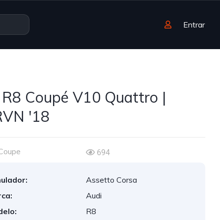
Entrar
 R8 Coupé V10 Quattro |
VN '18
Coupe
694
ulador:
Assetto Corsa
ca:
Audi
elo:
R8