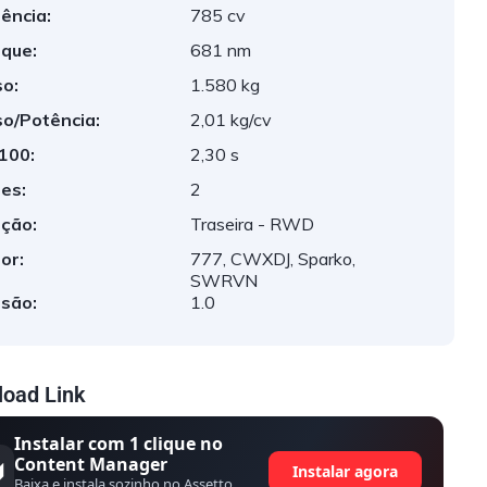
ência:
785 cv
que:
681 nm
o:
1.580 kg
o/Potência:
2,01 kg/cv
 100:
2,30 s
es:
2
ção:
Traseira - RWD
or:
777, CWXDJ, Sparko,
SWRVN
são:
1.0
oad Link
Instalar com 1 clique no
Content Manager
Instalar agora
Baixa e instala sozinho no Assetto