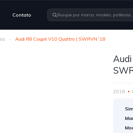
Contato
sa
Audi R8 Coupé V10 Quattro | SWRVN '18
Audi
SWR
2018
Sim
Mar
Mod