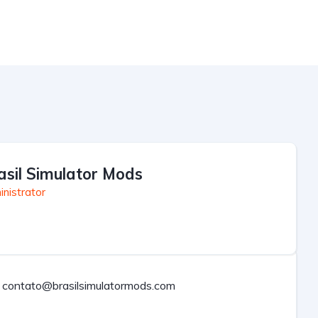
asil Simulator Mods
nistrator
contato@brasilsimulatormods.com