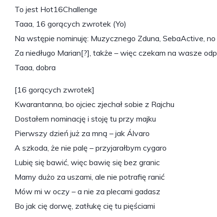
To jest Hot16Challenge
Taaa, 16 gorących zwrotek (Yo)
Na wstępie nominuję: Muzycznego Zduna, SebaActive, no 
Za niedługo Marian[?], także – więc czekam na wasze od
Taaa, dobra
[16 gorących zwrotek]
Kwarantanna, bo ojciec zjechał sobie z Rajchu
Dostałem nominację i stoję tu przy majku
Pierwszy dzień już za mną – jak Álvaro
A szkoda, że nie palę – przyjarałbym cygaro
Lubię się bawić, więc bawię się bez granic
Mamy dużo za uszami, ale nie potrafię ranić
Mów mi w oczy – a nie za plecami gadasz
Bo jak cię dorwę, zatłukę cię tu pięściami