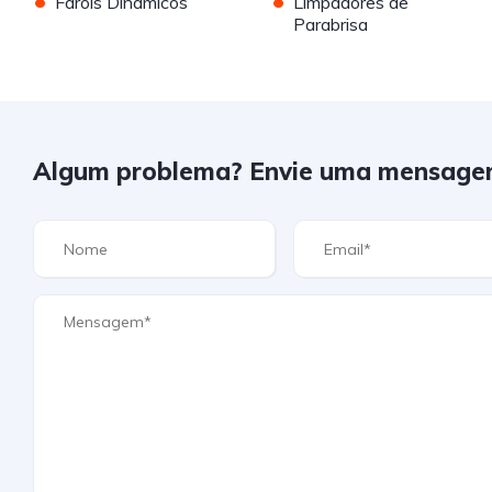
•
•
Faróis Dinâmicos
Limpadores de
Parabrisa
Algum problema? Envie uma mensage