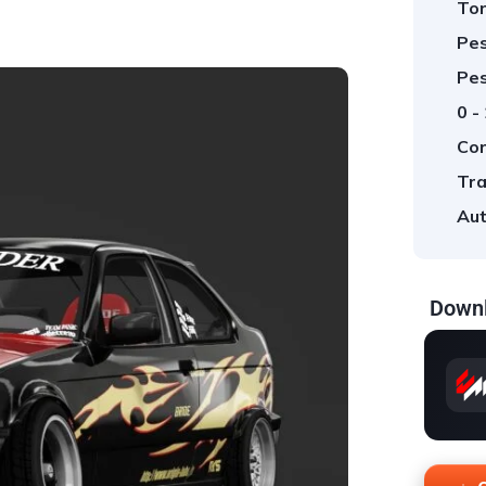
Tor
Pes
Pes
0 -
Cor
Tra
Aut
Downl