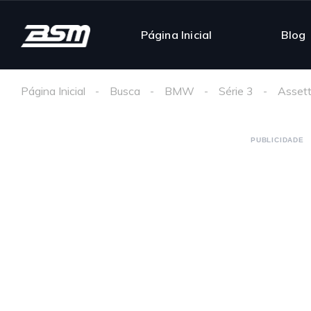
Página Inicial
Blog
Página Inicial
Busca
BMW
Série 3
Assett
PUBLICIDADE