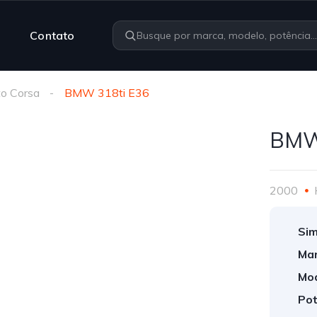
Contato
o Corsa
BMW 318ti E36
BMW
2000
Sim
Mar
Mod
Pot