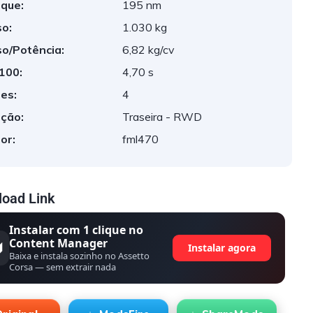
que:
195 nm
o:
1.030 kg
o/Potência:
6,82 kg/cv
 100:
4,70 s
es:
4
ção:
Traseira - RWD
or:
fml470
oad Link
Instalar com 1 clique no
Content Manager
Instalar agora
Baixa e instala sozinho no Assetto
Corsa — sem extrair nada