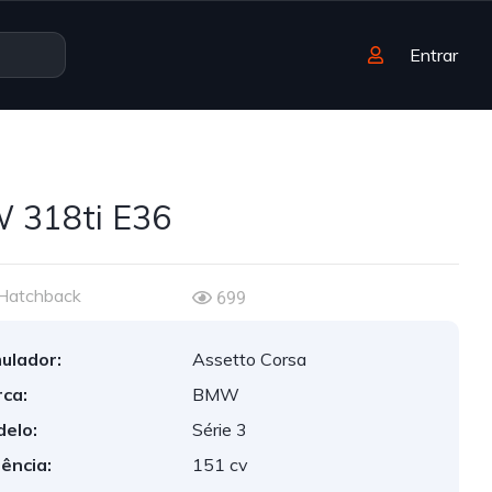
Entrar
 318ti E36
Hatchback
699
ulador:
Assetto Corsa
ca:
BMW
elo:
Série 3
ência:
151 cv