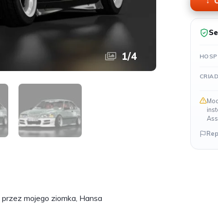
O
Se
1
/
4
HOSP
CRIA
Mod
ins
Ass
Rep
 przez mojego ziomka, Hansa