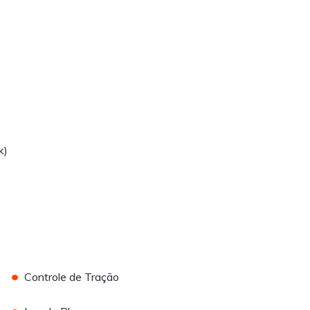
k)
•
Controle de Tração