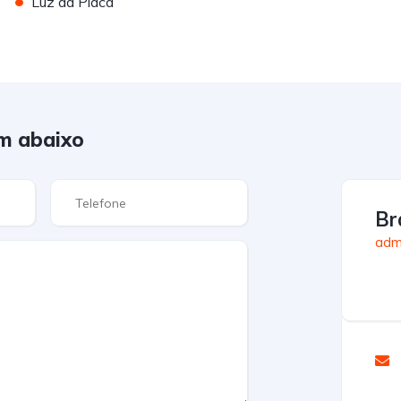
•
Luz da Placa
m abaixo
Br
admi