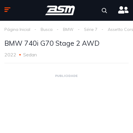
Página Inicial
Busca
BMW
Série 7
Assetto Cor
BMW 740i G70 Stage 2 AWD
2022
Sedan
PUBLICIDADE