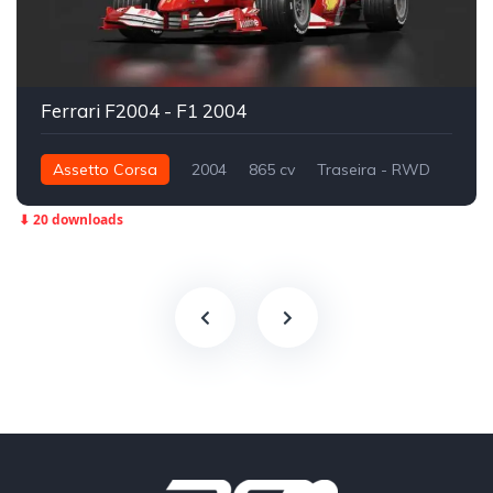
Ferrari F2004 - F1 2004
Assetto Corsa
2004
865 cv
Traseira - RWD
Fórmula 1
Track
⬇ 20 downloads