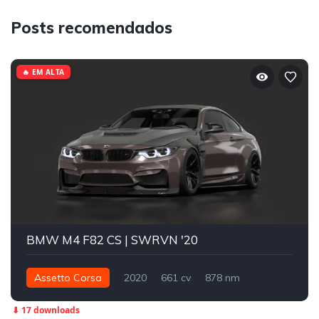
Posts recomendados
🔥 EM ALTA
BMW M4 F82 CS | SWRVN '20
Assetto Corsa
2020
661 cv
878 nm
Traseira - RWD
Street
⬇ 17 downloads