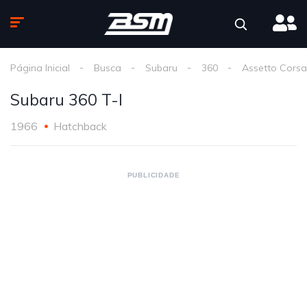
Página Inicial
Busca
Subaru
360
Assetto Corsa
Subaru 360 T-I
1966
Hatchback
PUBLICIDADE