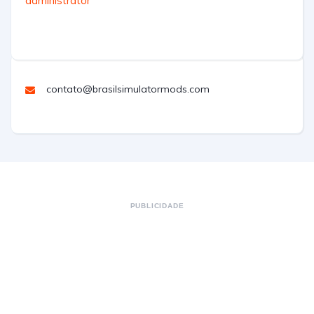
administrator
contato@brasilsimulatormods.com
PUBLICIDADE