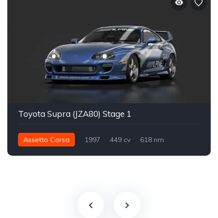
Toyota Supra (JZA80) Stage 1
Assetto Corsa
1997
449 cv
618 nm
Traseira - RWD
Street