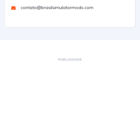
contato@brasilsimulatormods.com
PUBLICIDADE