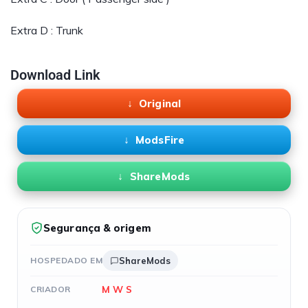
Extra D : Trunk
Download Link
Original
ModsFire
ShareMods
Segurança & origem
HOSPEDADO EM
ShareMods
M W S
CRIADOR