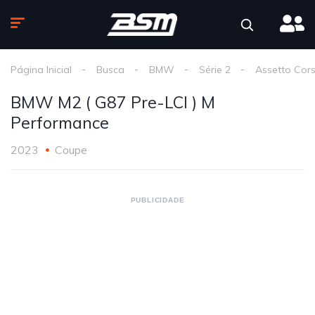
Página Inicial
Busca
BMW
Série 2
Assetto Cor
BMW M2 ( G87 Pre-LCI ) M
Performance
2023
Coupe
PUBLICIDADE