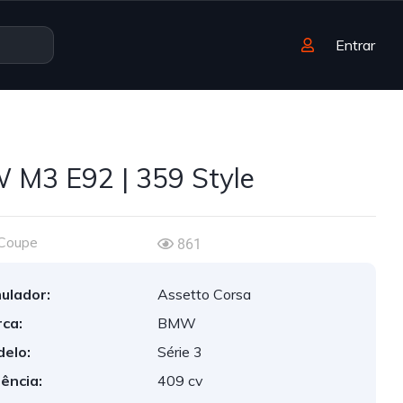
Entrar
M3 E92 | 359 Style
Coupe
861
ulador:
Assetto Corsa
ca:
BMW
elo:
Série 3
ência:
409 cv