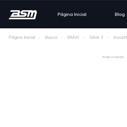
Página Inicial
Blog
Página Inicial
Busca
BMW
Série 3
Assett
PUBLICIDADE