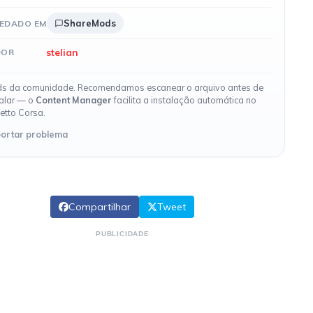
ShareMods
EDADO EM
stelian
DOR
s da comunidade. Recomendamos escanear o arquivo antes de
talar — o
Content Manager
facilita a instalação automática no
etto Corsa.
ortar problema
Compartilhar
Tweet
PUBLICIDADE