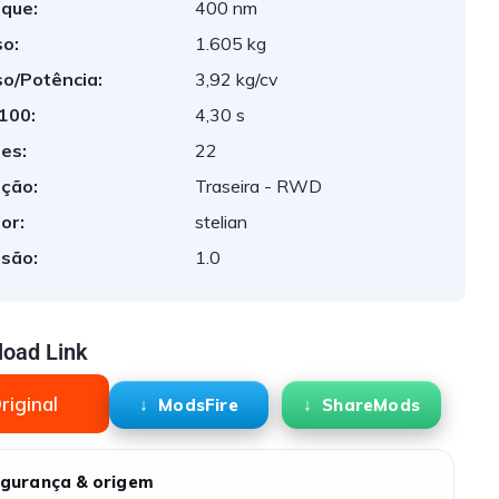
que:
400 nm
o:
1.605 kg
o/Potência:
3,92 kg/cv
 100:
4,30 s
es:
22
ção:
Traseira - RWD
or:
stelian
são:
1.0
oad Link
riginal
ModsFire
ShareMods
gurança & origem