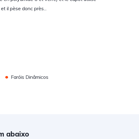
t il pèse donc près...
•
Faróis Dinâmicos
m abaixo