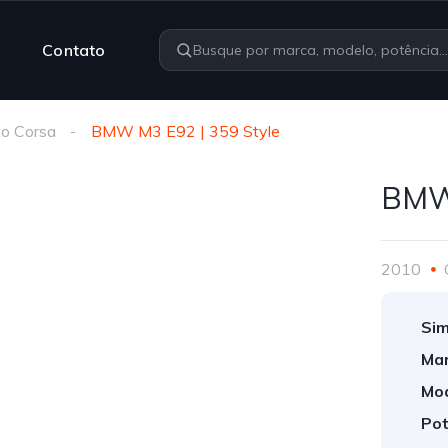
Contato
o Corsa
BMW M3 E92 | 359 Style
BMW 
2010
Sim
Mar
Mod
Pot