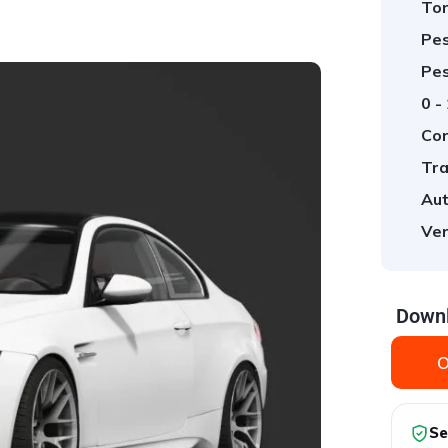
Tor
Pes
Pes
0 -
Cor
Tra
Aut
Ver
Downl
O
Se