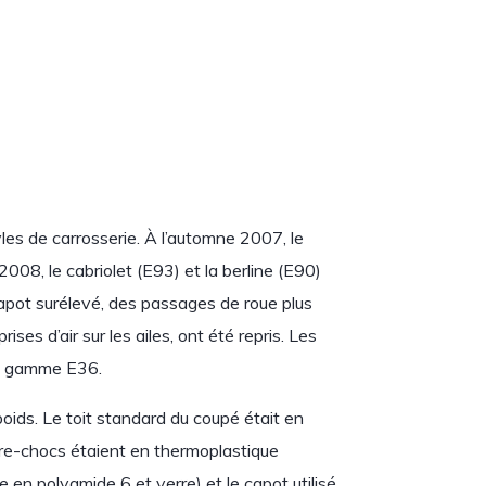
les de carrosserie. À l’automne 2007, le
008, le cabriolet (E93) et la berline (E90)
 capot surélevé, des passages de roue plus
es d’air sur les ailes, ont été repris. Les
 la gamme E36.
ids. Le toit standard du coupé était en
are-chocs étaient en thermoplastique
e en polyamide 6 et verre) et le capot utilisé