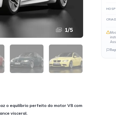
HOSP
CRIA
1
/
5
Mod
ins
Ass
Rep
az o equilíbrio perfeito do motor V8 com
ance visceral.