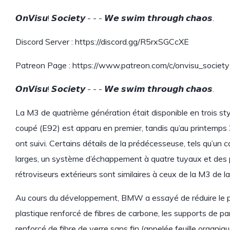
𝙊𝙣𝙑𝙞𝙨𝙪! 𝙎𝙤𝙘𝙞𝙚𝙩𝙮 - - - 𝙒𝙚 𝙨𝙬𝙞𝙢 𝙩𝙝𝙧𝙤𝙪𝙜𝙝 𝙘𝙝𝙖𝙤𝙨.
Discord Server : https://discord.gg/R5rxSGCcXE
Patreon Page : https://www.patreon.com/c/onvisu_society
𝙊𝙣𝙑𝙞𝙨𝙪! 𝙎𝙤𝙘𝙞𝙚𝙩𝙮 - - - 𝙒𝙚 𝙨𝙬𝙞𝙢 𝙩𝙝𝙧𝙤𝙪𝙜𝙝 𝙘𝙝𝙖𝙤𝙨.
La M3 de quatrième génération était disponible en trois sty
coupé (E92) est apparu en premier, tandis qu’au printemps 2
ont suivi. Certains détails de la prédécesseuse, tels qu’un
larges, un système d’échappement à quatre tuyaux et des pris
rétroviseurs extérieurs sont similaires à ceux de la M3 de
Au cours du développement, BMW a essayé de réduire le po
plastique renforcé de fibres de carbone, les supports de p
renforcé de fibre de verre sans fin (appelée feuille organiqu