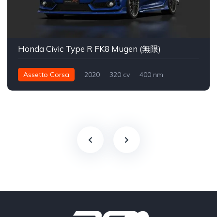
Honda Civic Type R FK8 Mugen (無限)
Assetto Corsa
2020
320 cv
400 nm
Dianteira - FWD
Street