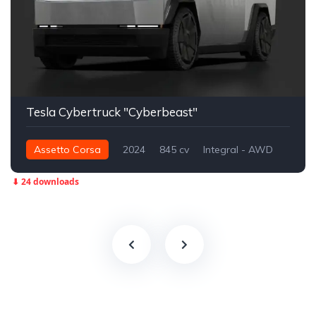
Tesla Cybertruck "Cyberbeast"
Assetto Corsa
2024
845 cv
Integral - AWD
Street
⬇ 24 downloads