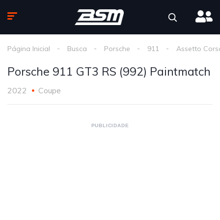
Página Inicial
Busca
Porsche
911
Assetto Cors
Porsche 911 GT3 RS (992) Paintmatch
2022
Coupe
PUBLICIDADE