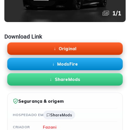
1
/
1
Download Link
Original
ModsFire
ShareMods
Segurança & origem
HOSPEDADO EM
ShareMods
Fazani
CRIADOR