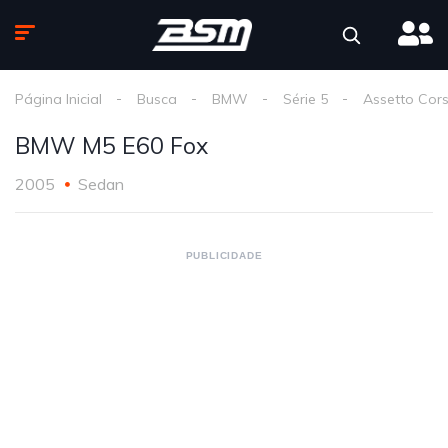
Página Inicial
Busca
BMW
Série 5
Assetto Cor
BMW M5 E60 Fox
2005
Sedan
PUBLICIDADE