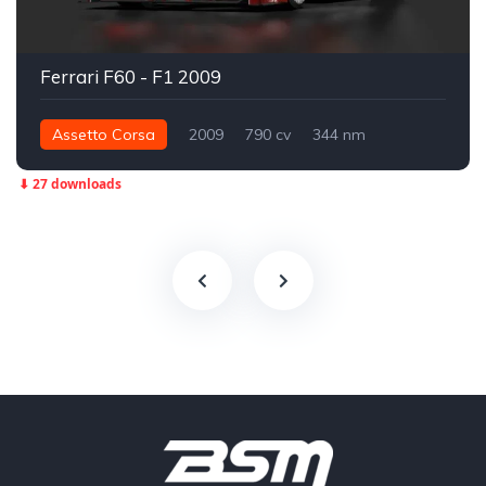
Ferrari F60 - F1 2009
Assetto Corsa
2009
790 cv
344 nm
Traseira - RWD
Fórmula 1
Track
⬇ 27 downloads