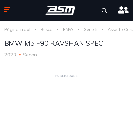
Página Inicial
Busca
BMW
Série 5
Assetto Cor
BMW M5 F90 RAVSHAN SPEC
2023
Sedan
PUBLICIDADE