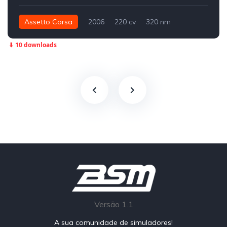
Assetto Corsa
2006
220 cv
320 nm
Dianteira - FWD
Street
⬇ 10 downloads
Versão 1.1
A sua comunidade de simuladores!