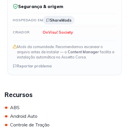
Segurança & origem
HOSPEDADO EM
ShareMods
OnVisu! Society
CRIADOR
Mods da comunidade. Recomendamos escanear o
arquivo antes de instalar — o
Content Manager
facilita a
instalação automática no Assetto Corsa.
Reportar problema
Recursos
•
ABS
•
Android Auto
•
Controle de Tração