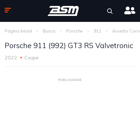
Página Inicial
Busca
Porsche
911
Assetto Cors
Porsche 911 (992) GT3 RS Valvetronic
2022
Coupe
PUBLICIDADE