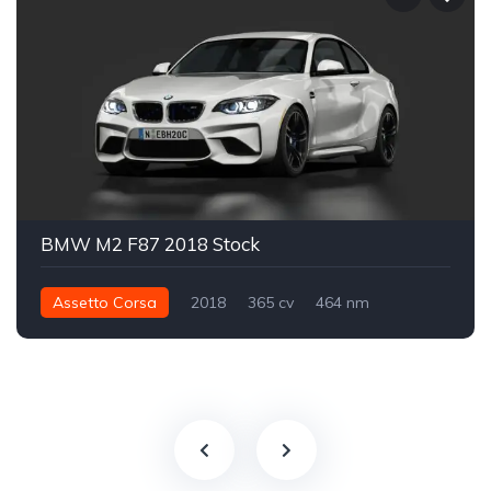
BMW M2 F87 2018 Stock
Assetto Corsa
2018
365 cv
464 nm
Traseira - RWD
Street