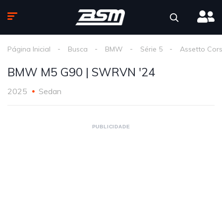
Página Inicial
Busca
BMW
Série 5
Assetto Cor
BMW M5 G90 | SWRVN '24
2025
Sedan
PUBLICIDADE