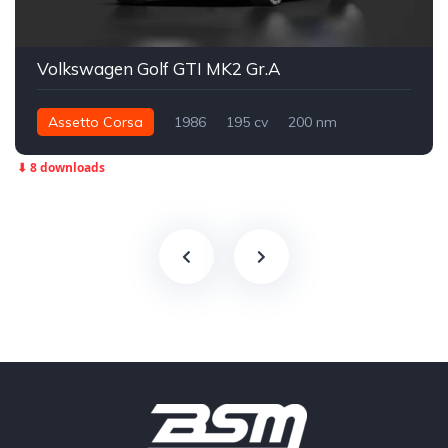
Volkswagen Golf GTI MK2 Gr.A
Assetto Corsa
1986
195 cv
200 nm
Dianteira - FWD
Grupo A
Rally
⬇ 8 downloads