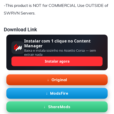
-This product is NOT for COMMERCIAL Use OUTSIDE of
SWRVN Servers.
Download Link
Instalar com 1 clique no Content
Manager
Baixa e instala sozinho no Assetto Corsa — sem
extrair nada
Instalar agora
Original
ModsFire
ShareMods