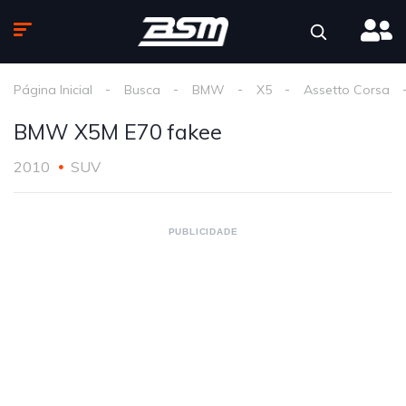
Página Inicial
Busca
BMW
X5
Assetto Corsa
BMW X5M E70 fakee
2010
SUV
PUBLICIDADE