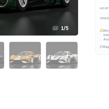
HOSP
CRIA
1
/
5
Mod
ins
Ass
Rep