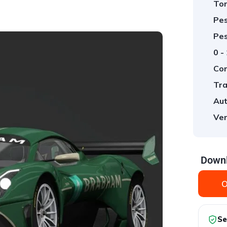
Tor
Pes
Pes
0 -
Cor
Tra
Aut
Ver
Downl
O
Se