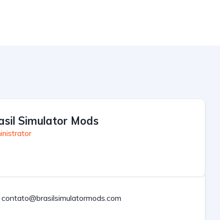
asil Simulator Mods
nistrator
contato@brasilsimulatormods.com