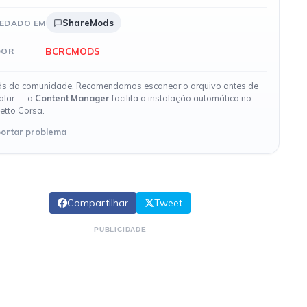
ShareMods
EDADO EM
BCRCMODS
DOR
s da comunidade. Recomendamos escanear o arquivo antes de
talar — o
Content Manager
facilita a instalação automática no
etto Corsa.
ortar problema
Compartilhar
Tweet
PUBLICIDADE