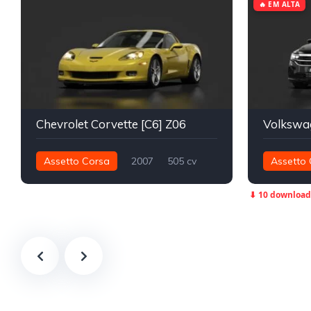
🔥 EM ALTA
Chevrolet Corvette [C6] Z06
Volkswag
Assetto Corsa
2007
505 cv
Assetto 
637 nm
280 nm
⬇ 10 download
Turismo Pi