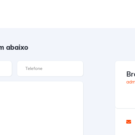
m abaixo
Br
admi