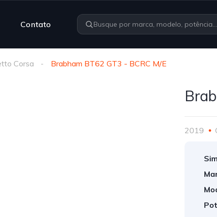
Contato
tto Corsa
Brabham BT62 GT3 - BCRC M/E
Brab
2019
Sim
Mar
Mod
Pot