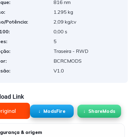
que:
816 nm
o:
1.295 kg
o/Potência:
2,09 kg/cv
 100:
0,00 s
es:
5
ção:
Traseira - RWD
or:
BCRCMODS
são:
V1.0
oad Link
riginal
ModsFire
ShareMods
gurança & origem