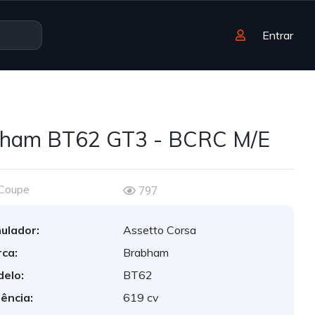
Entrar
ham BT62 GT3 - BCRC M/E
Coupe
797
ulador:
Assetto Corsa
ca:
Brabham
elo:
BT62
ência:
619 cv