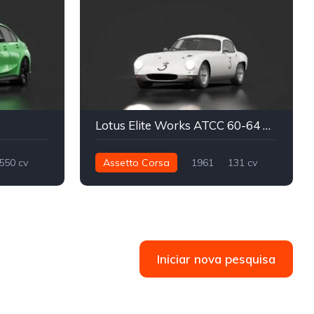
Lotus Elite Works ATCC 60-64 Appendix K
550 cv
Assetto Corsa
1961
131 cv
Street
136 nm
Traseira - RWD
ATCC
Track
Iniciar nova pesquisa