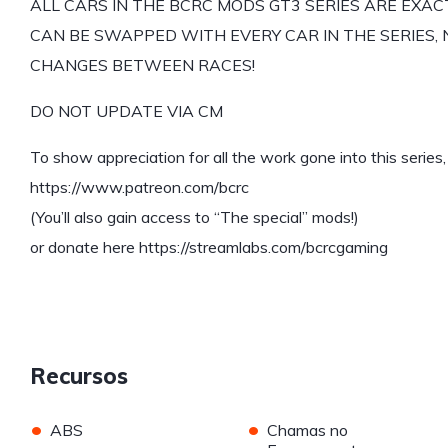
ALL CARS IN THE BCRC MODS GT3 SERIES ARE EXA
CAN BE SWAPPED WITH EVERY CAR IN THE SERIES, 
CHANGES BETWEEN RACES!
DO NOT UPDATE VIA CM
To show appreciation for all the work gone into this series
https://www.patreon.com/bcrc
(You’ll also gain access to “The special” mods!)
or donate here https://streamlabs.com/bcrcgaming
Recursos
•
•
ABS
Chamas no