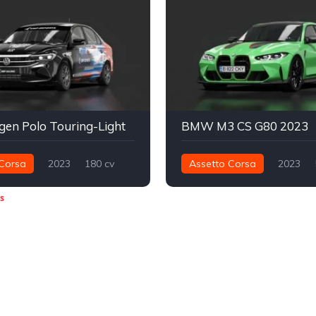
en Polo Touring-Light
BMW M3 CS G80 2023
Corsa
2023
180 cv
Assetto Corsa
2023
Dianteira - FWD
Track
650 nm
Integral - AWD
s
sta