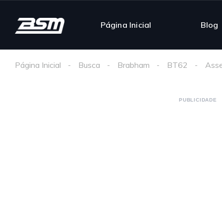
Página Inicial
Blog
Página Inicial
Busca
Brabham
BT62
Asse
PUBLICIDADE