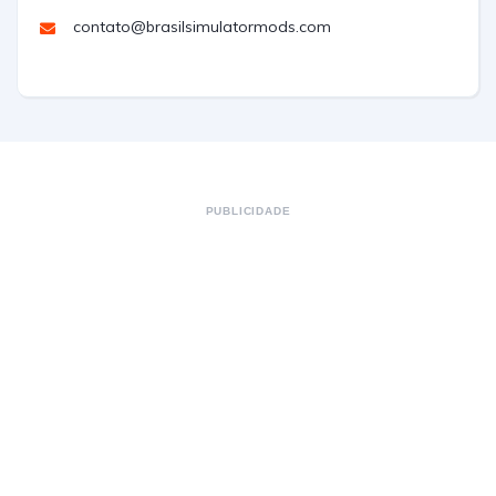
contato@brasilsimulatormods.com
PUBLICIDADE