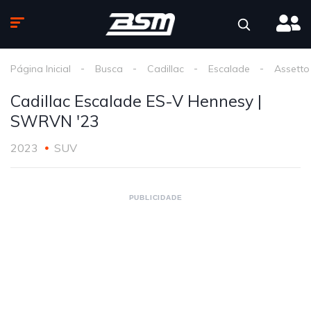
Página Inicial
Busca
Cadillac
Escalade
Assetto
Cadillac Escalade ES-V Hennesy |
SWRVN '23
2023
SUV
PUBLICIDADE