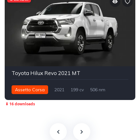
Toyota Hilux Revo 2021 MT
Assetto Corsa
2021
199 cv
506 nm
Integral - AWD
Street
⬇ 16 downloads