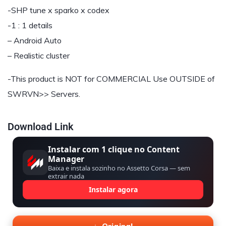
-SHP tune x sparko x codex
-1 : 1 details
– Android Auto
– Realistic cluster
-This product is NOT for COMMERCIAL Use OUTSIDE of
SWRVN>> Servers.
Download Link
Instalar com 1 clique no Content
Manager
Baixa e instala sozinho no Assetto Corsa — sem
extrair nada
Instalar agora