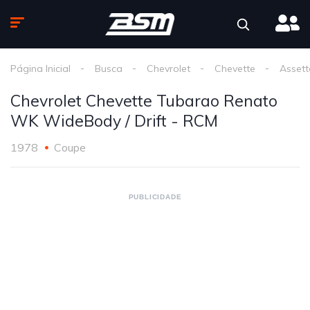
Página Inicial
Busca
Chevrolet
Chevette
Assett
Chevrolet Chevette Tubarao Renato
WK WideBody / Drift - RCM
1978
Coupe
PUBLICIDADE