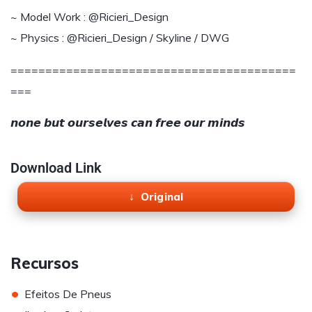
~ Model Work : @Ricieri_Design
~ Physics : @Ricieri_Design / Skyline / DWG
=========================================
===
𝙣𝙤𝙣𝙚 𝙗𝙪𝙩 𝙤𝙪𝙧𝙨𝙚𝙡𝙫𝙚𝙨 𝙘𝙖𝙣 𝙛𝙧𝙚𝙚 𝙤𝙪𝙧 𝙢𝙞𝙣𝙙𝙨​
Download Link
Original
Recursos
•
Efeitos De Pneus