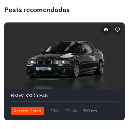
Posts recomendados
BMW 330Ci E46
Assetto Corsa
2001
231 cv
300 nm
Traseira - RWD
Street