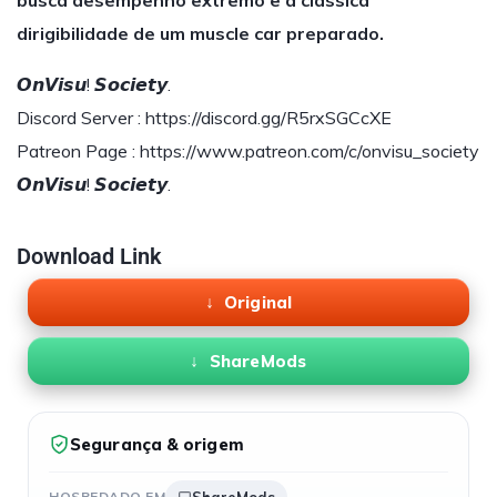
busca desempenho extremo e a clássica
dirigibilidade de um muscle car preparado.
𝙊𝙣𝙑𝙞𝙨𝙪! 𝙎𝙤𝙘𝙞𝙚𝙩𝙮.
Discord Server : https://discord.gg/R5rxSGCcXE
Patreon Page : https://www.patreon.com/c/onvisu_society
𝙊𝙣𝙑𝙞𝙨𝙪! 𝙎𝙤𝙘𝙞𝙚𝙩𝙮.
Download Link
Original
ShareMods
Segurança & origem
HOSPEDADO EM