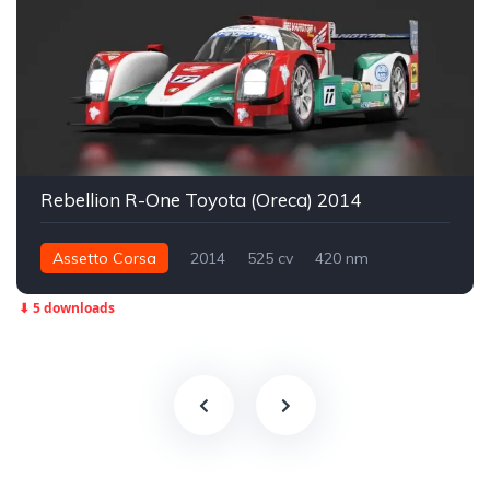
Rebellion R-One Toyota (Oreca) 2014
Assetto Corsa
2014
525 cv
420 nm
Traseira - RWD
LMP1
Track
⬇ 5 downloads