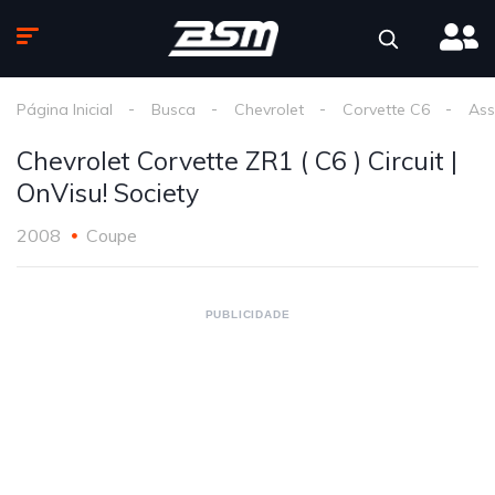
Página Inicial
Busca
Chevrolet
Corvette C6
Ass
Chevrolet Corvette ZR1 ( C6 ) Circuit |
OnVisu! Society
2008
Coupe
PUBLICIDADE