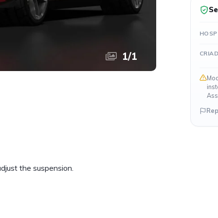
Se
HOSP
CRIA
1
/
1
Mod
ins
Ass
Rep
 adjust the suspension.