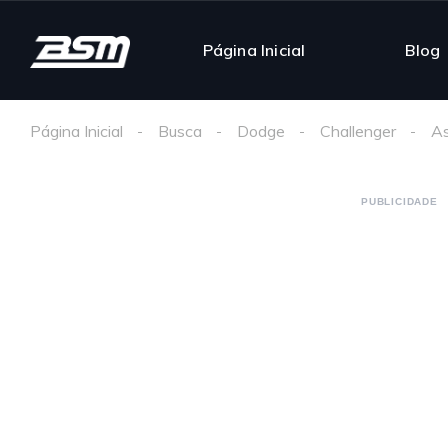
Página Inicial
Blog
Página Inicial
Busca
Dodge
Challenger
As
PUBLICIDADE