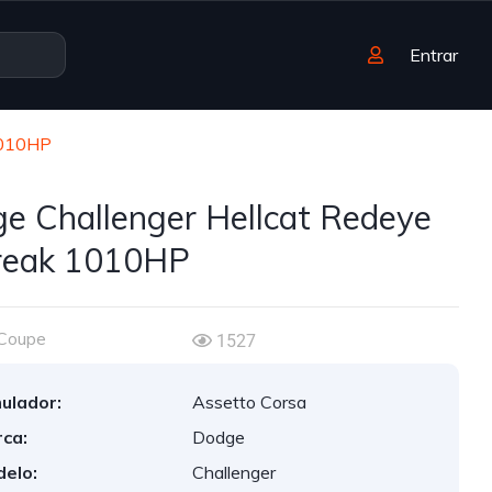
Entrar
 1010HP
e Challenger Hellcat Redeye
break 1010HP
Coupe
1527
ulador:
Assetto Corsa
ca:
Dodge
elo:
Challenger