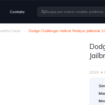
Contato
setto Corsa
Dodge Challenger Hellcat Redeye Jailbreak
Dodg
Jail
2019
Sim
Mar
Mod