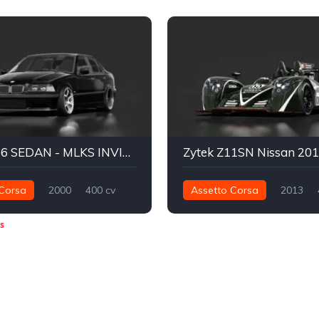
BMW E36 SEDAN - MLKS INVITATIONAL
Zytek Z11SN Nissan 20
Corsa
2000
400 cv
Assetto Corsa
2013
Traseira - RWD
Street
520 nm
Traseira - RWD
s
Track