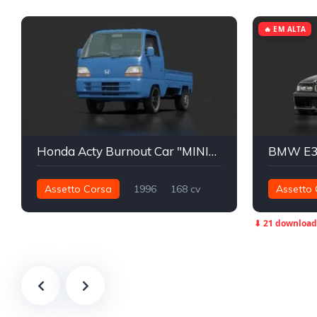
🔥 EM ALTA
Honda Acty Burnout Car "MINITOW"
Assetto Corsa
1996
168 cv
Assetto 
208 nm
Traseira - RWD
Street
521 nm
⬇ 21 download