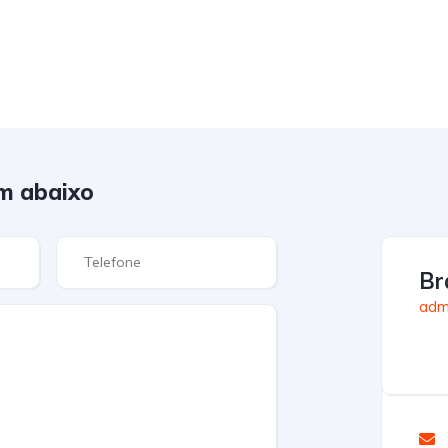
m abaixo
Br
admi