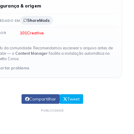
gurança & origem
ShareMods
EDADO EM
101Creative
DOR
s da comunidade. Recomendamos escanear o arquivo antes de
talar — o
Content Manager
facilita a instalação automática no
etto Corsa.
ortar problema
Compartilhar
Tweet
PUBLICIDADE