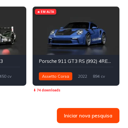
🔥 EM ALTA
13
Porsche 911 GT3 RS (992) 4REAL
450 cv
Assetto Corsa
2022
894 cv
LMP2
840 nm
Traseira - RWD
Street
⬇ 74 downloads
Iniciar nova pesquisa