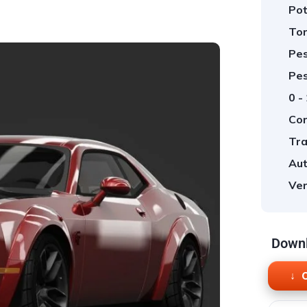
Pot
Tor
Pes
Pes
0 -
Cor
Tra
Aut
Ver
Downl
O