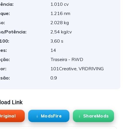
ência:
1.010 cv
que:
1.216 nm
o:
2.028 kg
o/Potência:
2,54 kg/cv
 100:
3,60 s
es:
14
ção:
Traseira - RWD
or:
101Creative, VRDRIVING
são:
0.9
oad Link
riginal
ModsFire
ShareMods