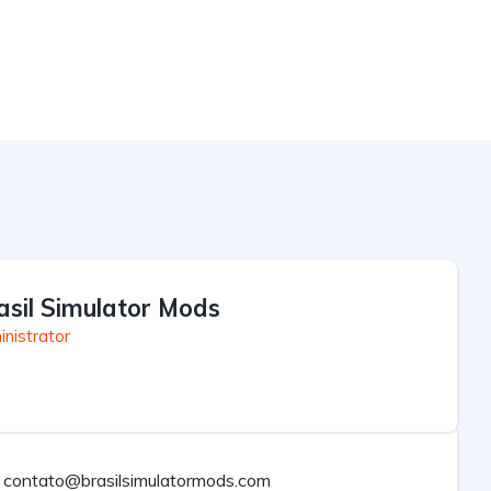
asil Simulator Mods
nistrator
contato@brasilsimulatormods.com