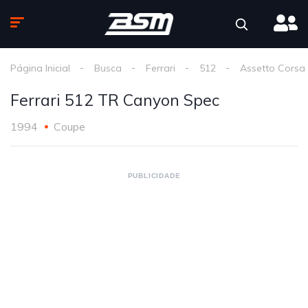
Página Inicial
Busca
Ferrari
512
Assetto Corsa
Ferrari 512 TR Canyon Spec
1994
Coupe
PUBLICIDADE