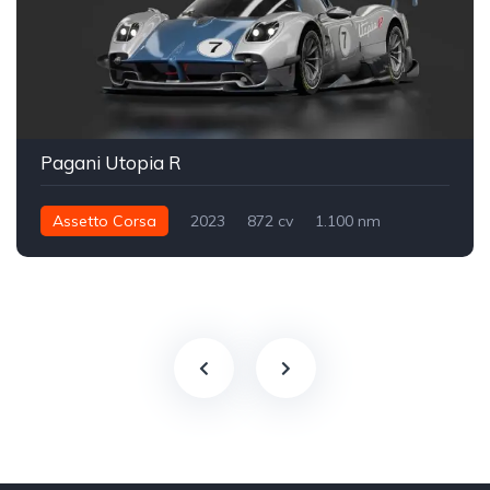
Pagani Utopia R
Assetto Corsa
2023
872 cv
1.100 nm
Traseira - RWD
Track