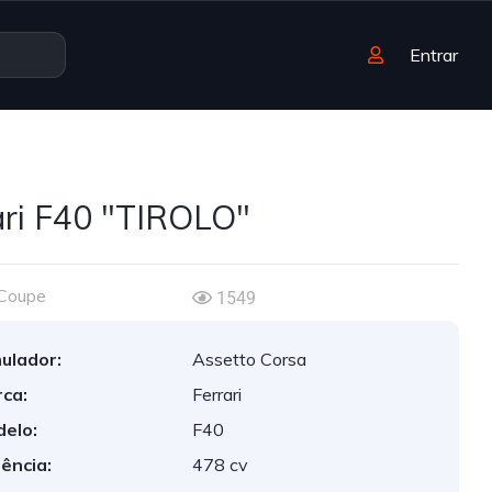
Entrar
ari F40 "TIROLO"
Coupe
1549
ulador:
Assetto Corsa
ca:
Ferrari
elo:
F40
ência:
478 cv