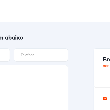
m abaixo
Br
admi