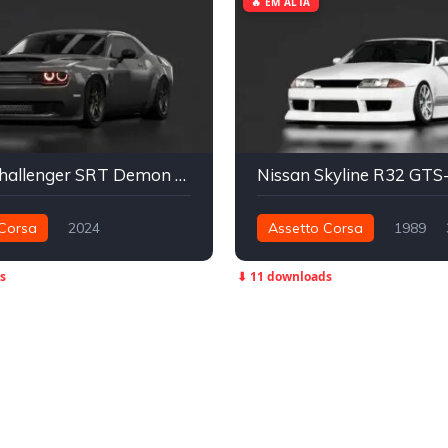
🔥 EM ALTA
Dodge Challenger SRT Demon 170 | SWRVN '24 X SPARKO
Corsa
2024
Assetto Corsa
1989
1.329 nm
391 nm
Traseira - RWD
s
⬇ 11 downloads
- RWD
Drag
Street
Street