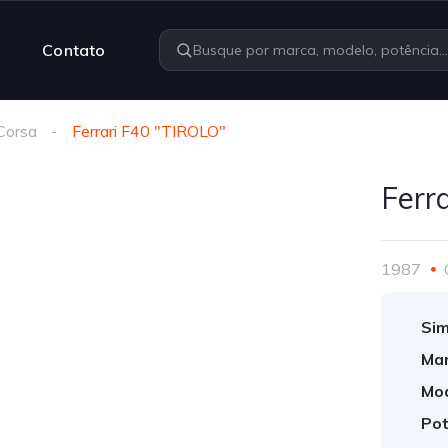
Contato
Corsa
Ferrari F40 "TIROLO"
Ferr
1987
Sim
Mar
Mod
Pot