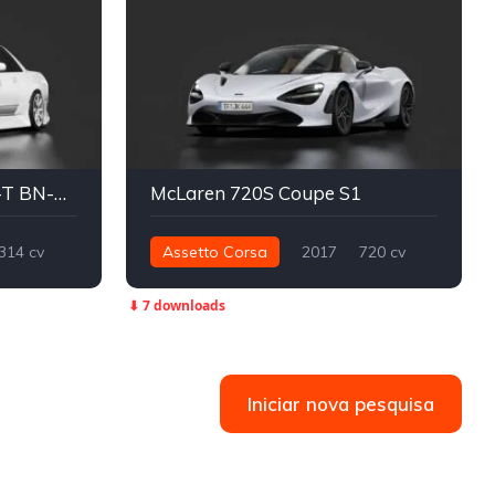
Nissan Skyline R32 GTS-T BN-SPORTS
McLaren 720S Coupe S1
314 cv
Assetto Corsa
2017
720 cv
Drift
770 nm
Traseira - RWD
Street
⬇ 7 downloads
Iniciar nova pesquisa