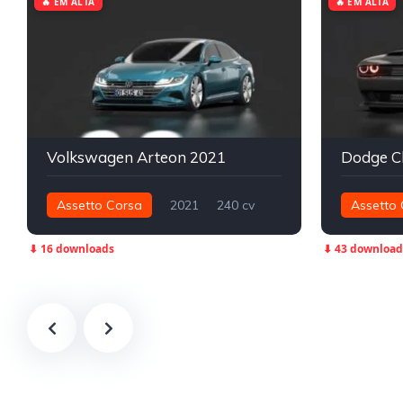
🔥 EM ALTA
🔥 EM ALTA
Volkswagen Arteon 2021
Assetto Corsa
2021
240 cv
Assetto 
450 nm
Dianteira - FWD
Street
1.007 cv
⬇ 16 downloads
⬇ 43 download
Traseira 