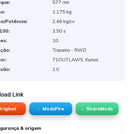
que:
577 nm
o:
1.175 kg
o/Potência:
2,46 kg/cv
 100:
3,50 s
es:
10
ção:
Traseira - RWD
or:
71OUTLAWS, Kunos
são:
1.0
oad Link
riginal
ModsFire
ShareMods
gurança & origem