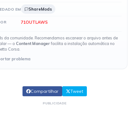
ShareMods
EDADO EM
71OUTLAWS
DOR
s da comunidade. Recomendamos escanear o arquivo antes de
talar — o
Content Manager
facilita a instalação automática no
etto Corsa.
ortar problema
Compartilhar
Tweet
PUBLICIDADE