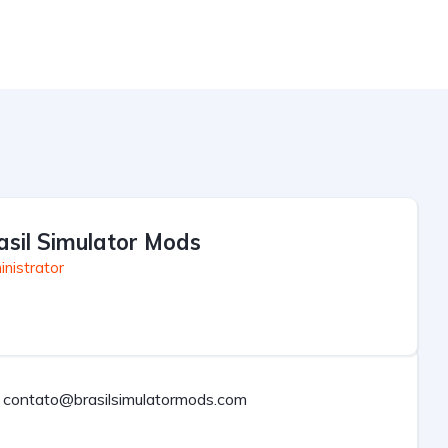
asil Simulator Mods
nistrator
contato@brasilsimulatormods.com