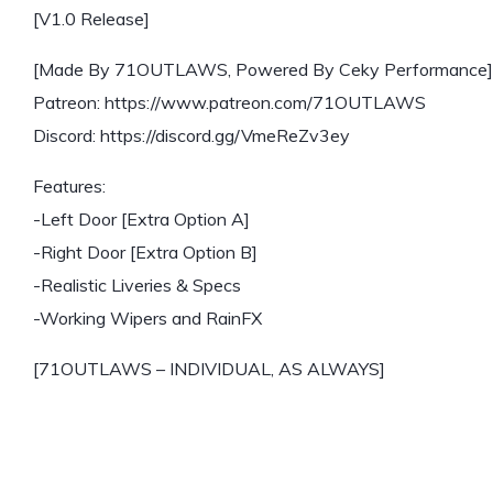
[V1.0 Release]
[Made By 71OUTLAWS, Powered By Ceky Performance]
Patreon: https://www.patreon.com/71OUTLAWS
Discord: https://discord.gg/VmeReZv3ey
Features:
-Left Door [Extra Option A]
-Right Door [Extra Option B]
-Realistic Liveries & Specs
-Working Wipers and RainFX
[71OUTLAWS – INDIVIDUAL, AS ALWAYS]