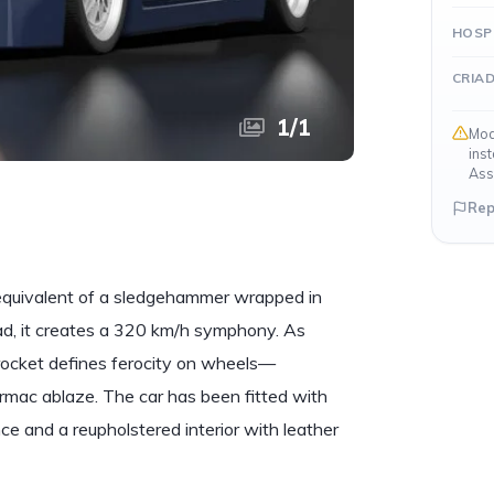
HOSP
CRIA
1
/
1
Mod
ins
Ass
Rep
ve equivalent of a sledgehammer wrapped in
ad, it creates a 320 km/h symphony. As
d rocket defines ferocity on wheels—
armac ablaze. The car has been fitted with
e and a reupholstered interior with leather