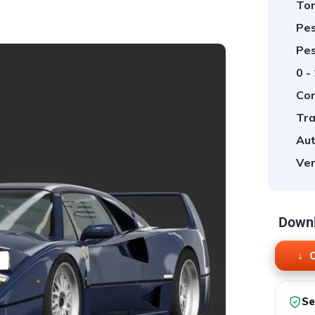
Tor
Pes
Pes
0 -
Cor
Tra
Aut
Ver
Downl
O
Se