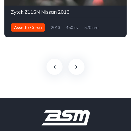
Zytek Z11SN Nissan 2013
Assetto Corsa
2013
450 cv
520 nm
Traseira - RWD
LMP2
Track