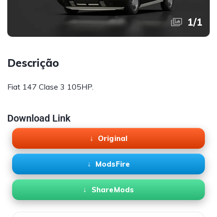
1
/
1
Descrição
Fiat 147 Clase 3 105HP.
Download Link
Original
ModsFire
ShareMods