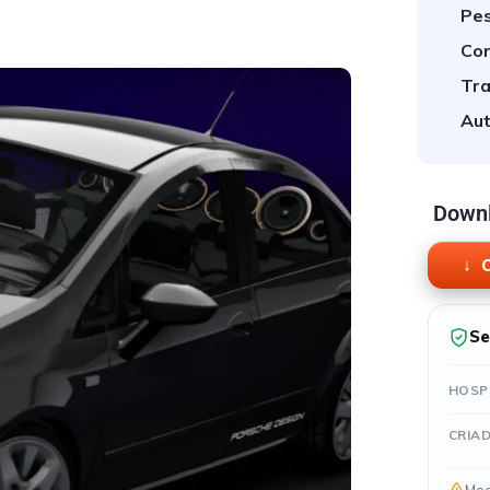
Pes
Cor
Tra
Aut
Downl
O
Se
HOSP
CRIA