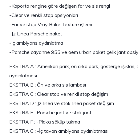
-Kaporta rengine göre değişen far ve sis rengi
-Clear ve renkli stop opsiyonları
-Far ve stop Vray Bake Texture işlemi
-Jz Linea Porsche paket
-İç ambiyans aydınlatma
-Porsche cayanne 955 ve oem urban paket çelik jant opsiy
EKSTRA A : Amerikan park, ön arka park, gösterge ışıkları,
aydınlatması
EKSTRA B : Ön ve arka sis lambası
EKSTRA C : Clear stop ve renkli stop değişim
EKSTRA D : Jz linea ve stok linea paket değişim
EKSTRA E : Porsche jant ve stok jant
EKSTRA F : -Plaka söküp takma
EKSTRA G : -İç tavan ambiyans aydınlatması