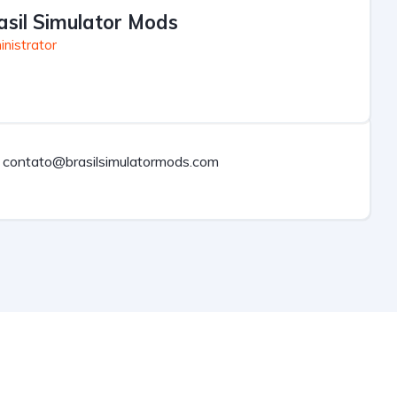
asil Simulator Mods
nistrator
contato@brasilsimulatormods.com