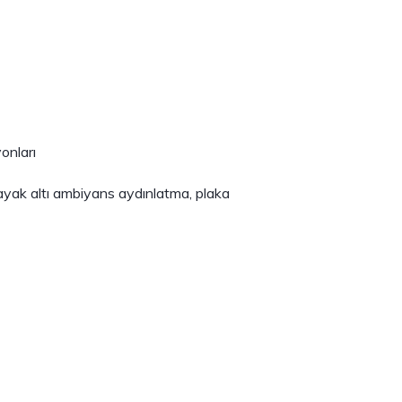
onları
 ayak altı ambiyans aydınlatma, plaka