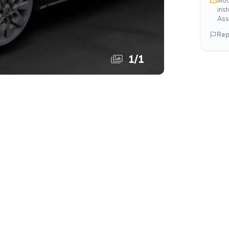
Mod
ins
Ass
Rep
1
/
1