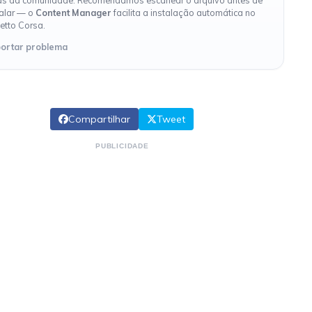
s da comunidade. Recomendamos escanear o arquivo antes de
talar — o
Content Manager
facilita a instalação automática no
etto Corsa.
ortar problema
Compartilhar
Tweet
PUBLICIDADE