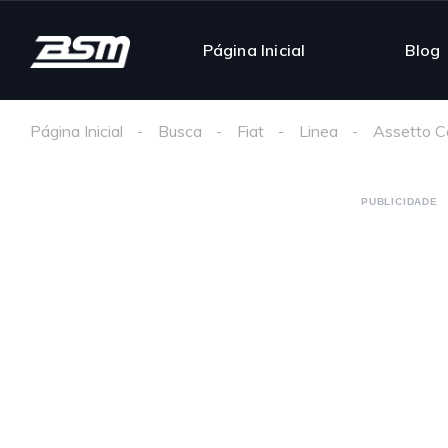
Página Inicial
Blog
Página Inicial
Busca
Fiat
Linea
Assetto C
PUBLICIDADE