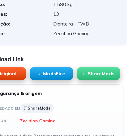
o:
1.580 kg
es:
13
ção:
Dianteira - FWD
or:
Zecution Gaming
oad Link
riginal
ModsFire
ShareMods
gurança & origem
ShareMods
EDADO EM
Zecution Gaming
DOR