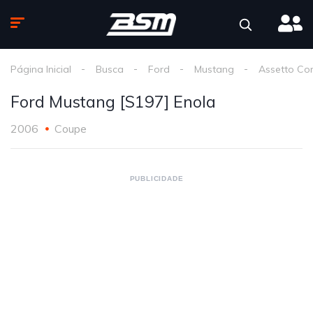
Página Inicial
Busca
Ford
Mustang
Assetto Co
Ford Mustang [S197] Enola
2006
Coupe
PUBLICIDADE