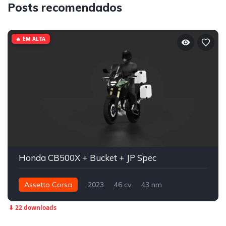
Posts recomendados
🔥 EM ALTA
Honda CB500X + Bucket + JP Spec
Assetto Corsa
2023
46 cv
43 nm
Traseira - RWD
Street
⬇ 22 downloads