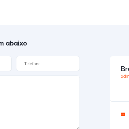
m abaixo
Br
admi