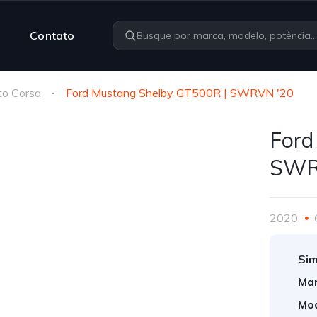
Contato
to Corsa
Ford Mustang Shelby GT500R | SWRVN '20
Ford
SWR
2020
Sim
Mar
Mod