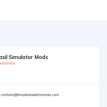
asil Simulator Mods
nistrator
contato@brasilsimulatormods.com