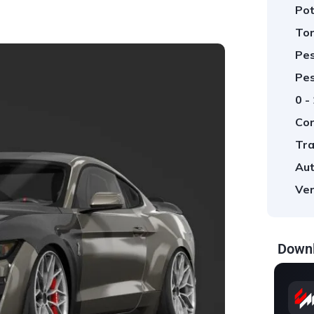
Pot
Tor
Pes
Pes
0 -
Cor
Tra
Aut
Ver
Downl