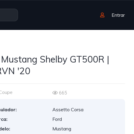
Entrar
 Mustang Shelby GT500R |
VN '20
Coupe
665
ulador:
Assetto Corsa
ca:
Ford
elo:
Mustang