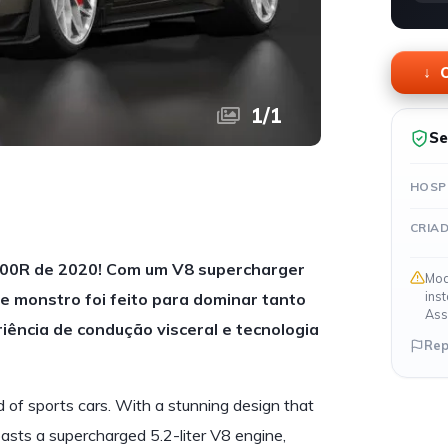
O
1
/
1
Se
HOSP
CRIA
500R de 2020! Com um V8 supercharger
Mod
ins
e monstro foi feito para dominar tanto
Ass
iência de condução visceral e tecnologia
Rep
of sports cars. With a stunning design that
asts a supercharged 5.2-liter V8 engine,