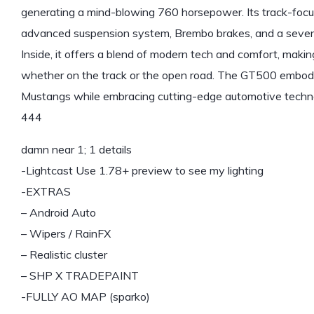
generating a mind-blowing 760 horsepower. Its track-fo
advanced suspension system, Brembo brakes, and a seven-
Inside, it offers a blend of modern tech and comfort, makin
whether on the track or the open road. The GT500 embodie
Mustangs while embracing cutting-edge automotive techn
444
damn near 1; 1 details
-Lightcast Use 1.78+ preview to see my lighting
-EXTRAS
– Android Auto
– Wipers / RainFX
– Realistic cluster
– SHP X TRADEPAINT
-FULLY AO MAP (sparko)