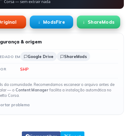
Corsa — sem extrair nada
riginal
ModsFire
ShareMods
gurança & origem
Google Drive
ShareMods
EDADO EM
SHP
DOR
s da comunidade. Recomendamos escanear o arquivo antes de
talar — o
Content Manager
facilita a instalação automática no
etto Corsa.
ortar problema