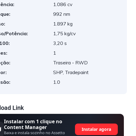
ência:
1.086 cv
que:
992 nm
o:
1.897 kg
o/Potência:
1,75 kg/cv
 100:
3,20 s
es:
1
ção:
Traseira - RWD
or:
SHP, Tradepaint
são:
1.0
oad Link
Instalar com 1 clique no
Content Manager
Instalar agora
Baixa e instala sozinho no Assetto