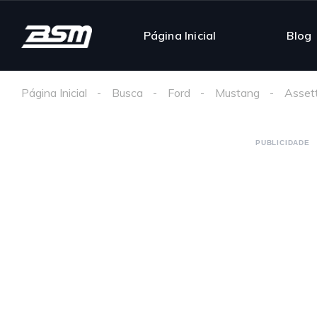
Página Inicial
Blog
Página Inicial
Busca
Ford
Mustang
Asset
PUBLICIDADE