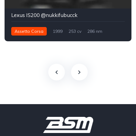
Lexus IS200 @nukkifubucck
Assetto Corsa
1999
253 cv
286 nm
Traseira - RWD
Street