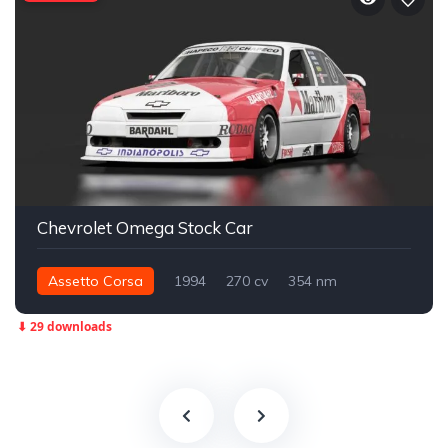
Chevrolet Omega Stock Car
Assetto Corsa
1994
270 cv
354 nm
Traseira - RWD
Stock Car
Track
⬇ 29 downloads