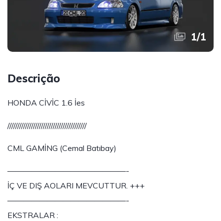
1
/
1
Descrição
HONDA CİVİC 1.6 İes
////////////////////////////////////////
CML GAMİNG (Cemal Batıbay)
———————————————-
İÇ VE DIŞ AOLARI MEVCUTTUR. +++
———————————————-
EKSTRALAR :