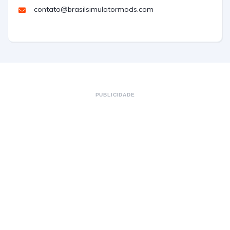
contato@brasilsimulatormods.com
PUBLICIDADE