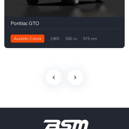
Pontiac GTO
Assetto Corsa
1965
360 cv
575 nm
Traseira - RWD
Street