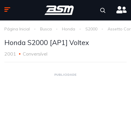
Página Inicial
Busca
Honda
S2000
Assetto Co
Honda S2000 [AP1] Voltex
2001
Conversível
PUBLICIDADE