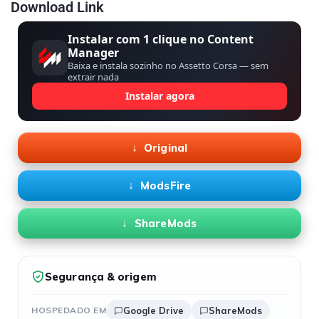
Download Link
Instalar com 1 clique no Content
Manager
Baixa e instala sozinho no Assetto Corsa — sem
extrair nada
Instalar agora
Original
ModsFire
ShareMods
Segurança & origem
HOSPEDADO EM
Google Drive
ShareMods