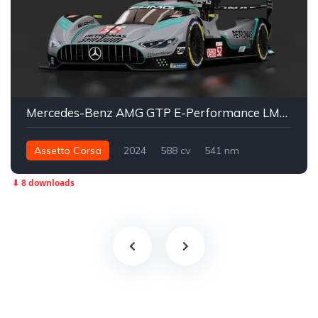
Mercedes-Benz AMG GTP E-Performance LMH 2025
Assetto Corsa
2024
588 cv
541 nm
Traseira - RWD
LMH
Track
⬇ 8 downloads