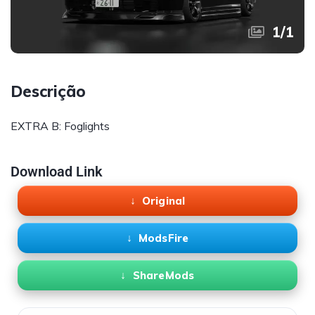
1
/
1
Descrição
EXTRA B: Foglights
Download Link
Original
ModsFire
ShareMods