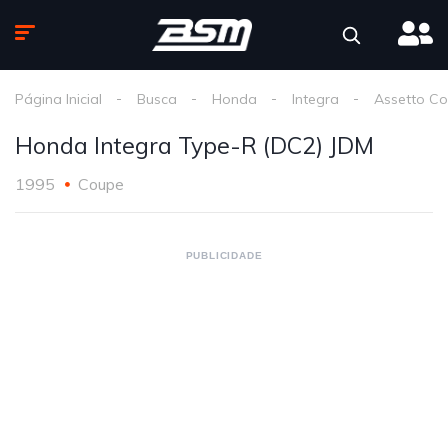
Página Inicial
Busca
Honda
Integra
Assetto Co
Honda Integra Type-R (DC2) JDM
1995
Coupe
PUBLICIDADE