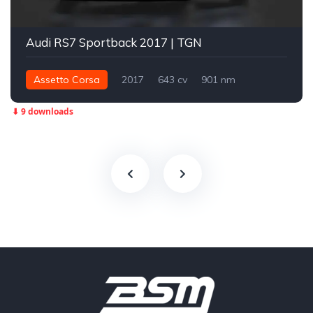
Audi RS7 Sportback 2017 | TGN
Assetto Corsa
2017
643 cv
901 nm
Integral - AWD
Street
⬇ 9 downloads