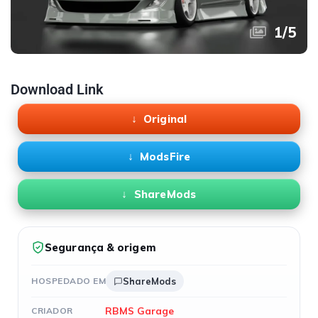
1
/
5
Download Link
Original
ModsFire
ShareMods
Segurança & origem
HOSPEDADO EM
ShareMods
RBMS Garage
CRIADOR