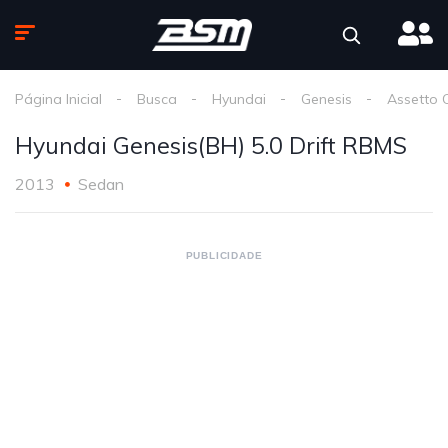
Página Inicial
Busca
Hyundai
Genesis
Assetto 
Hyundai Genesis(BH) 5.0 Drift RBMS
2013
Sedan
PUBLICIDADE