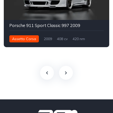
Porsche 911 Sport Classic 997 2009
Assetto Corsa
2009
408 cv
420 nm
Traseira - RWD
Street