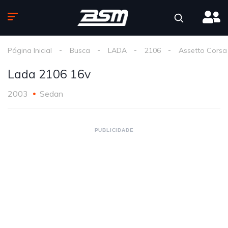
Página Inicial
Busca
LADA
2106
Assetto Corsa
Lada 2106 16v
2003
Sedan
PUBLICIDADE