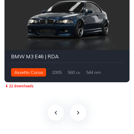
BMW M3 E46 | RDA
Assetto Corsa
2005
560 cv
544 nm
Traseira - RWD
Drift
Street
⬇ 22 downloads