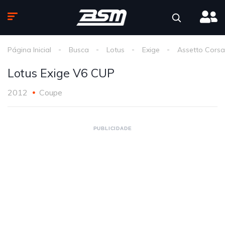
Página Inicial
Busca
Lotus
Exige
Assetto Corsa
Lotus Exige V6 CUP
2012
Coupe
PUBLICIDADE