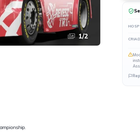
Se
HOSP
1
/
2
CRIA
Mod
ins
Ass
Rep
ampionship.