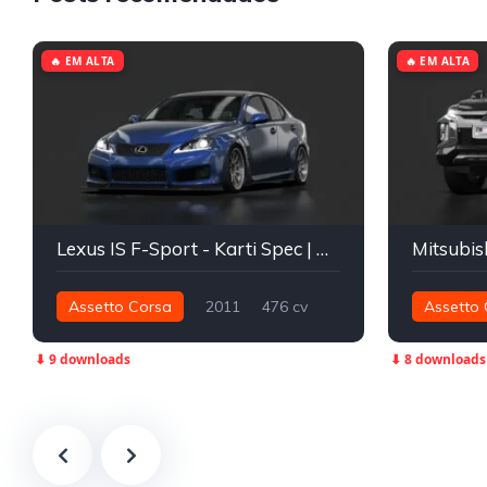
🔥 EM ALTA
🔥 EM ALTA
Lexus IS F-Sport - Karti Spec | TGA x Navva
Assetto Corsa
2011
476 cv
Assetto 
635 nm
Traseira - RWD
Street
430 nm
⬇ 9 downloads
⬇ 8 downloads