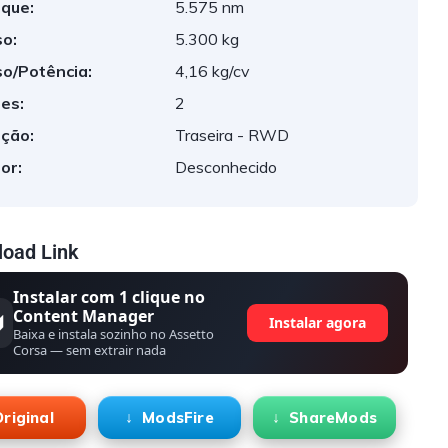
que:
5.575 nm
o:
5.300 kg
o/Potência:
4,16 kg/cv
es:
2
ção:
Traseira - RWD
or:
Desconhecido
oad Link
Instalar com 1 clique no
Content Manager
Instalar agora
Baixa e instala sozinho no Assetto
Corsa — sem extrair nada
riginal
ModsFire
ShareMods