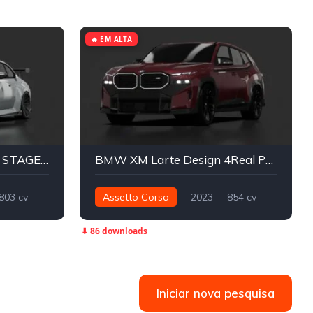
🔥 EM ALTA
BMW M2 G87 MAXTON STAGE 2+ | MLZ
BMW XM Larte Design 4Real Performance
803 cv
Assetto Corsa
2023
854 cv
Street
1.121 nm
Integral - AWD
Street
⬇ 86 downloads
Iniciar nova pesquisa