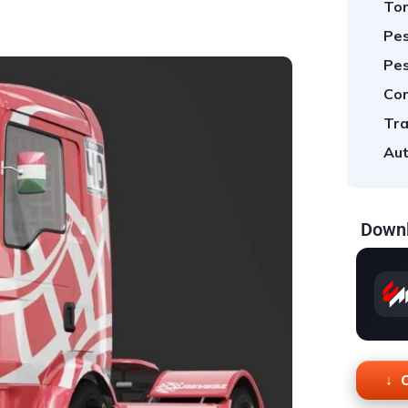
Tor
Pes
Pes
Cor
Tra
Aut
Downl
O