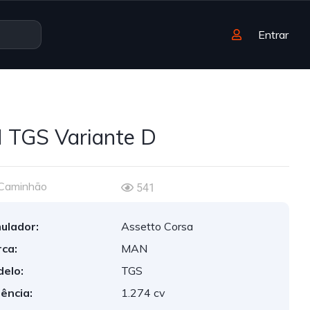
Entrar
TGS Variante D
Caminhão
541
ulador:
Assetto Corsa
ca:
MAN
elo:
TGS
ência:
1.274 cv