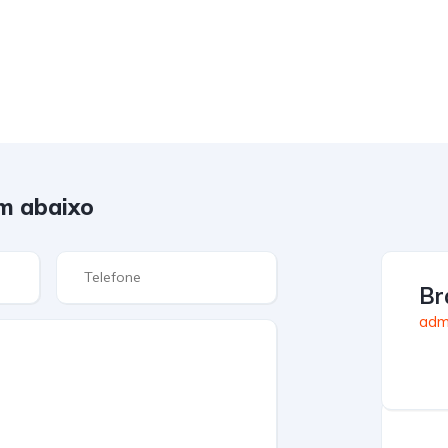
m abaixo
Br
admi