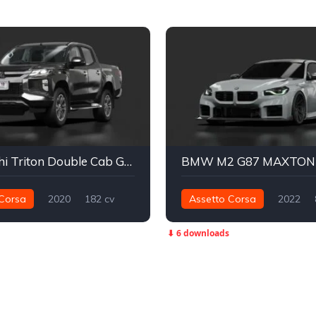
Mitsubishi Triton Double Cab GT-P 2020
Corsa
2020
182 cv
Assetto Corsa
2022
Integral - AWD
Street
896 nm
Traseira - RWD
⬇ 6 downloads