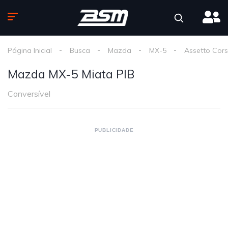
Página Inicial
Busca
Mazda
MX-5
Assetto Cor
Mazda MX-5 Miata PIB
Conversível
PUBLICIDADE