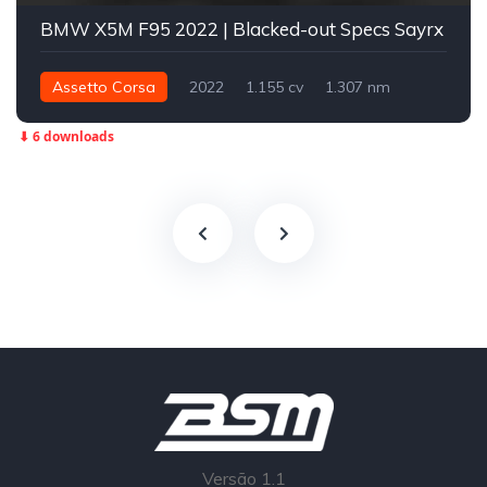
BMW X5M F95 2022 | Blacked-out Specs Sayrx
Assetto Corsa
2022
1.155 cv
1.307 nm
Integral - AWD
Street
⬇ 6 downloads
Versão 1.1