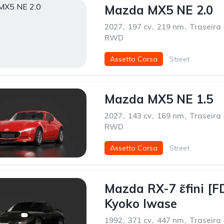
Mazda MX5 NE 2.0
2027
,
197 cv
,
219 nm
,
Traseira 
RWD
Assetto Corsa
Street
Mazda MX5 NE 1.5
2027
,
143 cv
,
169 nm
,
Traseira 
RWD
Assetto Corsa
Street
Mazda RX-7 ɛ̃fini [F
Kyoko Iwase
1992
,
371 cv
,
447 nm
,
Traseira