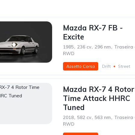
Mazda RX-7 FB -
Excite
1985
,
236 cv
,
296 nm
,
Traseira 
RWD
Assetto Corsa
Drift
Street
Mazda RX-7 4 Rotor
Time Attack HHRC
Tuned
2018
,
582 cv
,
563 nm
,
Traseira 
RWD