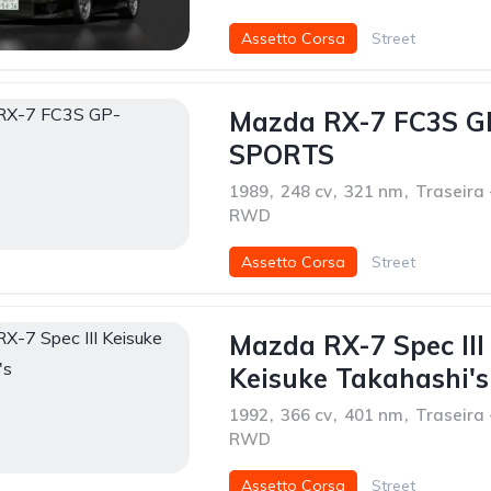
Assetto Corsa
Street
Mazda RX-7 FC3S G
SPORTS
1989
,
248 cv
,
321 nm
,
Traseira 
RWD
Assetto Corsa
Street
Mazda RX-7 Spec III
Keisuke Takahashi's
1992
,
366 cv
,
401 nm
,
Traseira 
RWD
Assetto Corsa
Street