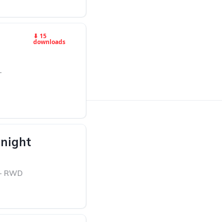
⬇ 15
downloads
-
night
 - RWD