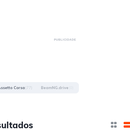
PUBLICIDADE
Assetto Corsa
(77)
BeamNG.drive
(0)
sultados