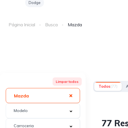
Dodge
Página Inicial
Busca
Mazda
Limpar todos
Todos
(77)
Mazda
77 Re