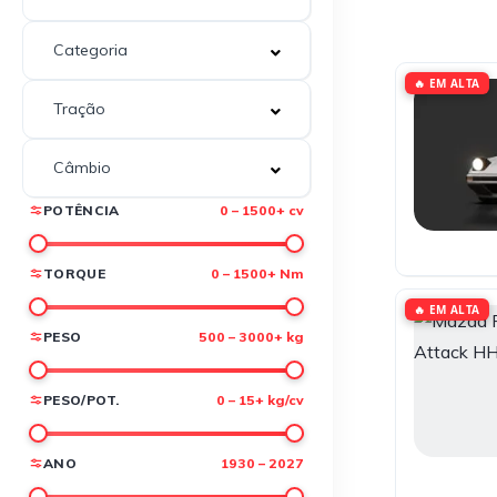
🔥 EM ALTA
POTÊNCIA
0 – 1500+ cv
TORQUE
0 – 1500+ Nm
🔥 EM ALTA
PESO
500 – 3000+ kg
PESO/POT.
0 – 15+ kg/cv
ANO
1930 – 2027