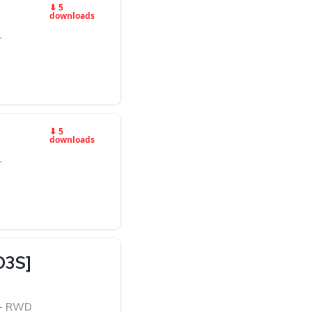
⬇ 5
downloads
-
⬇ 5
downloads
-
D3S]
 - RWD