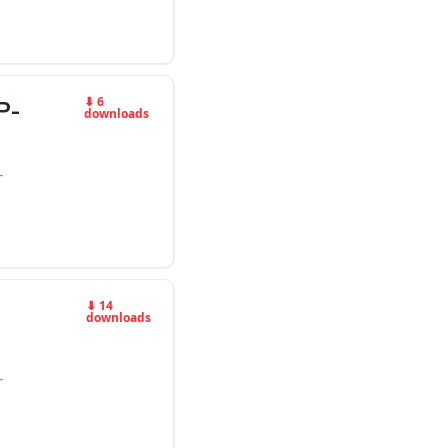
⬇ 6
P-
downloads
-
⬇ 14
downloads
-