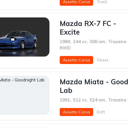
Assetto Corsa
Track
Mazda RX-7 FC -
Excite
1989
,
244 cv
,
306 nm
,
Traseira 
RWD
Assetto Corsa
Street
Mazda Miata - Good
Lab
1991
,
512 cv
,
524 nm
,
Traseira
Assetto Corsa
Drift