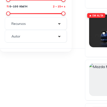
0–100 KM/H
2 – 15+ s
🔥 EM ALTA
Recursos
Autor