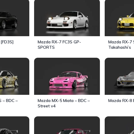
i [FD3S]
Mazda RX-7 FC3S GP-
Mazda RX-7 S
SPORTS
Takahashi’s
 – BDC –
Mazda MX-5 Miata – BDC –
Mazda RX-8 
Street v4