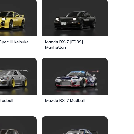
pec III Keisuke
Mazda RX-7 [FD3S]
Manhattan
Badbull
Mazda RX-7 Madbull