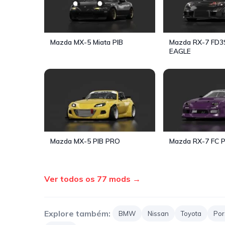
Mazda MX-5 Miata PIB
Mazda RX-7 FD3
EAGLE
Mazda MX-5 PIB PRO
Mazda RX-7 FC 
Ver todos os 77 mods →
Explore também:
BMW
Nissan
Toyota
Por