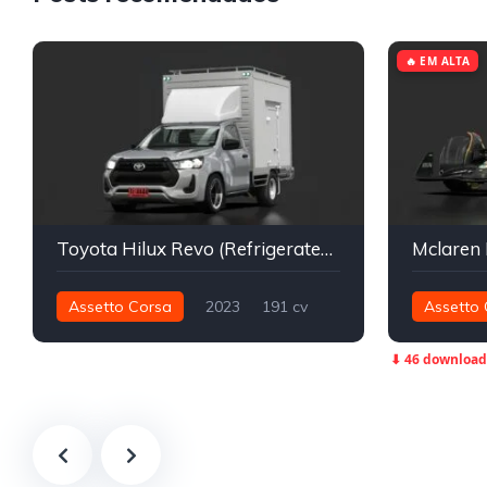
🔥 EM ALTA
Toyota Hilux Revo (Refrigerated truck)
Mclaren
Assetto Corsa
2023
191 cv
Assetto 
653 nm
Traseira - RWD
Street
575 nm
⬇ 46 download
Fórmula 1