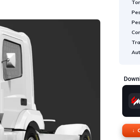
Tor
Pes
Pes
Cor
Tra
Aut
Downl
O