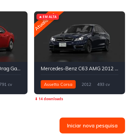
Atualizado
🔥 EM ALTA
Dodge Challenger SRT Drag Gang | MLZ
Mercedes-Benz C63 AMG 2012 (W204 - der Raser)
791 cv
Assetto Corsa
2012
493 cv
Drag
618 nm
Traseira - RWD
Street
⬇ 14 downloads
Iniciar nova pesquisa