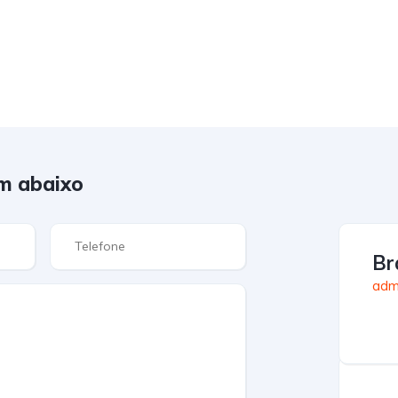
m abaixo
Br
admi