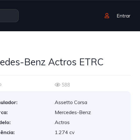
Entrar
edes-Benz Actros ETRC
o
588
ulador:
Assetto Corsa
ca:
Mercedes-Benz
elo:
Actros
ência:
1.274 cv