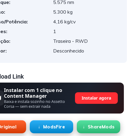
que:
5.575 nm
o:
5.300 kg
o/Potência:
4,16 kg/cv
es:
1
ção:
Traseira - RWD
or:
Desconhecido
oad Link
Instalar com 1 clique no
Content Manager
Instalar agora
Baixa e instala sozinho no Assetto
Corsa — sem extrair nada
riginal
ModsFire
ShareMods