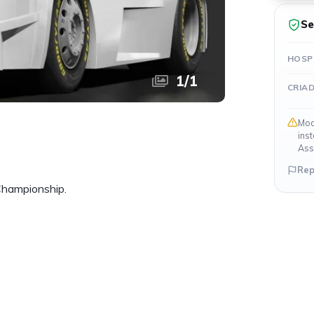
Se
HOSP
1
/
1
CRIA
Mod
ins
Ass
Rep
Championship.