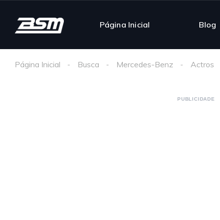
Página Inicial
Blog
Página Inicial
Busca
Mercedes-Benz
Actros
PUBLICIDADE