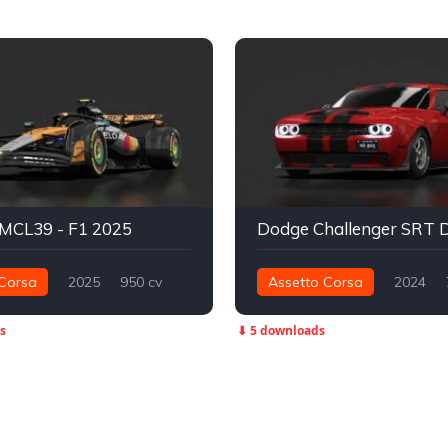
 MCL39 - F1 2025
Corsa
2025
950 cv
Assetto Corsa
2024
Traseira - RWD
883 nm
Traseira - RWD
s
⬇ 5 downloads
Track
Street