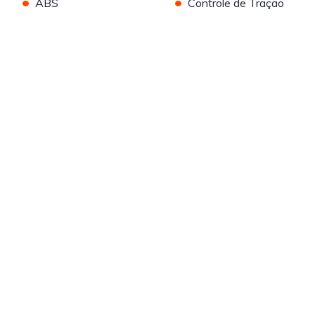
•
•
ABS
Controle de Tração