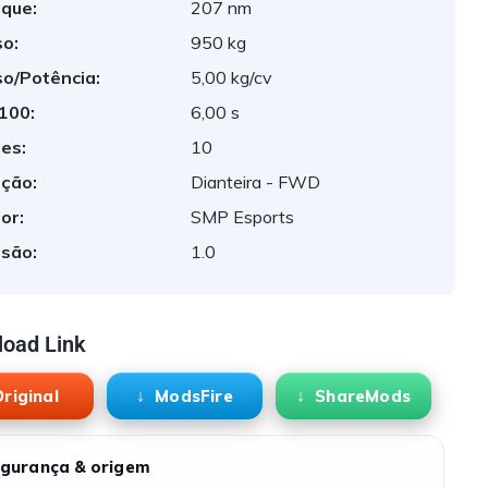
que:
207 nm
o:
950 kg
o/Potência:
5,00 kg/cv
 100:
6,00 s
es:
10
ção:
Dianteira - FWD
or:
SMP Esports
são:
1.0
oad Link
riginal
ModsFire
ShareMods
gurança & origem