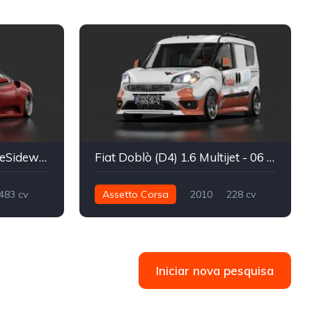
Ferrari F430 DRIFT MoreSideways
Fiat Doblò (D4) 1.6 Multijet - 06 YGT 53
483 cv
Assetto Corsa
2010
228 cv
Drift
300 nm
Dianteira - FWD
Street
Iniciar nova pesquisa