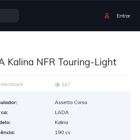
Entrar
 Kalina NFR Touring-Light
Hatchback
547
ulador:
Assetto Corsa
ca:
LADA
elo:
Kalina
ência:
190 cv