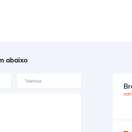
m abaixo
Br
admi