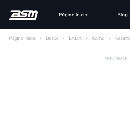
Página Inicial
Blog
Página Inicial
Busca
LADA
Kalina
Assett
PUBLICIDADE