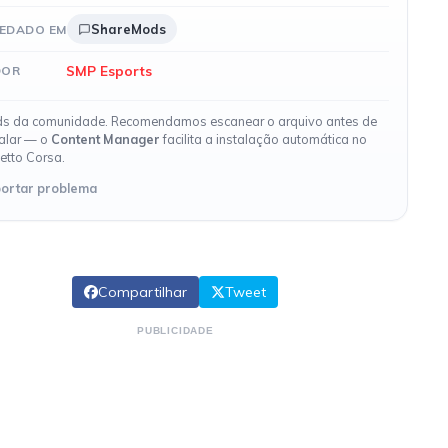
ShareMods
EDADO EM
SMP Esports
DOR
s da comunidade. Recomendamos escanear o arquivo antes de
talar — o
Content Manager
facilita a instalação automática no
etto Corsa.
ortar problema
Compartilhar
Tweet
PUBLICIDADE