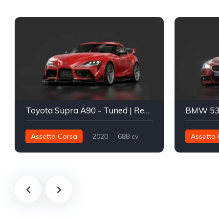
Toyota Supra A90 - Tuned | Redd Spec
Assetto Corsa
2020
688 cv
Assetto 
915 nm
Traseira - RWD
Street
680 nm