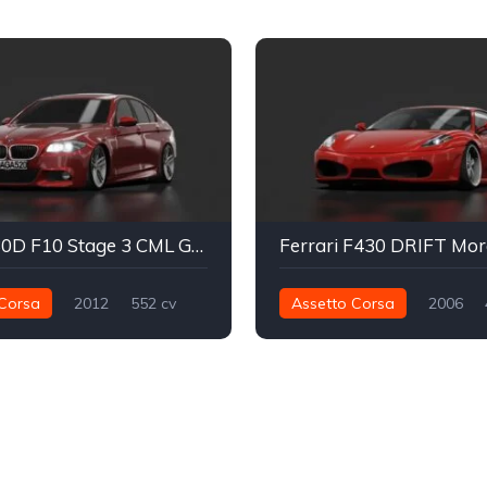
BMW 530D F10 Stage 3 CML GAMING
Corsa
2012
552 cv
Assetto Corsa
2006
Traseira - RWD
Street
465 nm
Traseira - RWD
Street