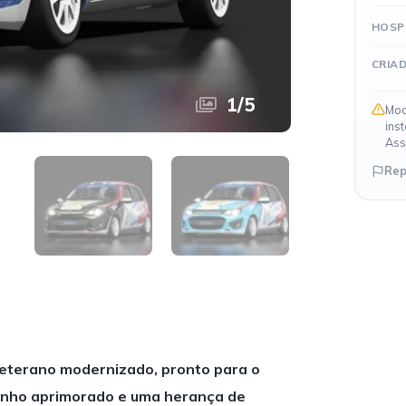
HOSP
CRIA
1
/
5
Mod
ins
Ass
Rep
eterano modernizado, pronto para o
enho aprimorado e uma herança de