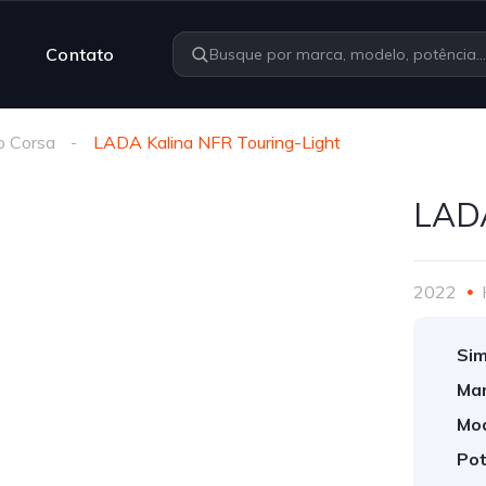
Contato
o Corsa
LADA Kalina NFR Touring-Light
LADA
2022
Sim
Mar
Mod
Pot