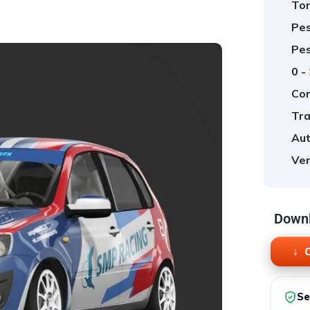
Tor
Pes
Pes
0 -
Cor
Tra
Aut
Ver
Downl
O
Se