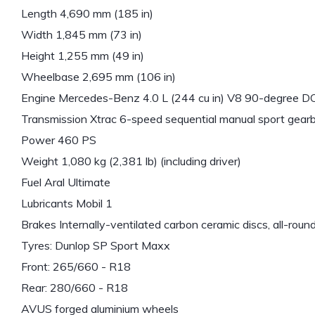
Length 4,690 mm (185 in)
Width 1,845 mm (73 in)
Height 1,255 mm (49 in)
Wheelbase 2,695 mm (106 in)
Engine Mercedes-Benz 4.0 L (244 cu in) V8 90-degree DOH
Transmission Xtrac 6-speed sequential manual sport gear
Power 460 PS
Weight 1,080 kg (2,381 lb) (including driver)
Fuel Aral Ultimate
Lubricants Mobil 1
Brakes Internally-ventilated carbon ceramic discs, all-roun
Tyres: Dunlop SP Sport Maxx
Front: 265/660 - R18
Rear: 280/660 - R18
AVUS forged aluminium wheels