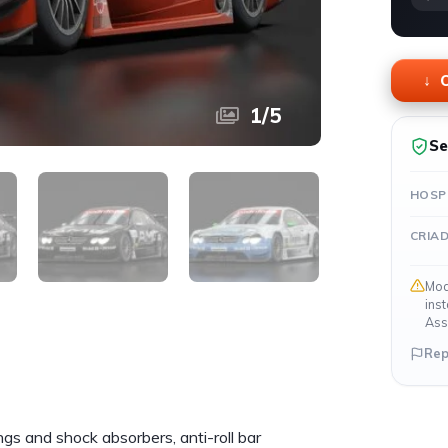
O
1
/
5
Se
HOSP
CRIA
Mod
ins
Ass
Rep
gs and shock absorbers, anti-roll bar