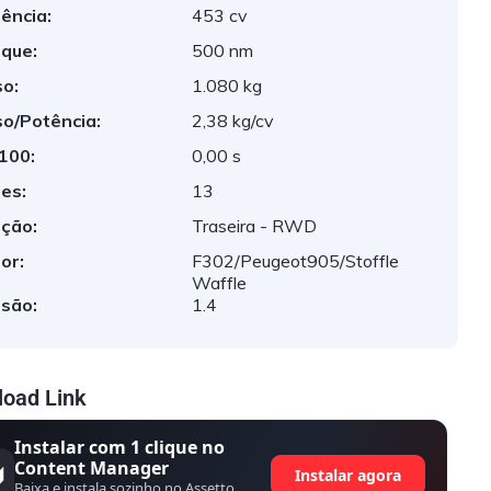
ência:
453 cv
que:
500 nm
o:
1.080 kg
o/Potência:
2,38 kg/cv
 100:
0,00 s
es:
13
ção:
Traseira - RWD
or:
F302/Peugeot905/Stoffle
Waffle
são:
1.4
oad Link
Instalar com 1 clique no
Content Manager
Instalar agora
Baixa e instala sozinho no Assetto