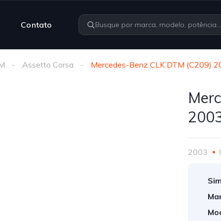
Contato
M
Assetto Corsa
Mercedes-Benz CLK DTM (C209) 2
Merc
200
2003
Sim
Mar
Mod