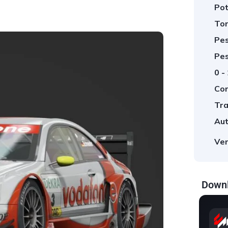
Pot
Tor
Pes
Pes
0 -
Cor
Tra
Aut
Ver
Downl