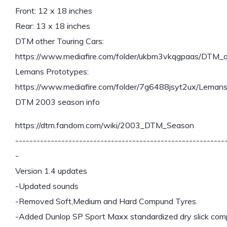
Front: 12 x 18 inches
Rear: 13 x 18 inches
DTM other Touring Cars:
https://www.mediafire.com/folder/ukbm3vkqgpaas/DTM_o
Lemans Prototypes:
https://www.mediafire.com/folder/7g6488jsyt2ux/Lemans
DTM 2003 season info
https://dtm.fandom.com/wiki/2003_DTM_Season
-----------------------------------------------------------
-
Version 1.4 updates
-Updated sounds
-Removed Soft,Medium and Hard Compund Tyres.
-Added Dunlop SP Sport Maxx standardized dry slick co