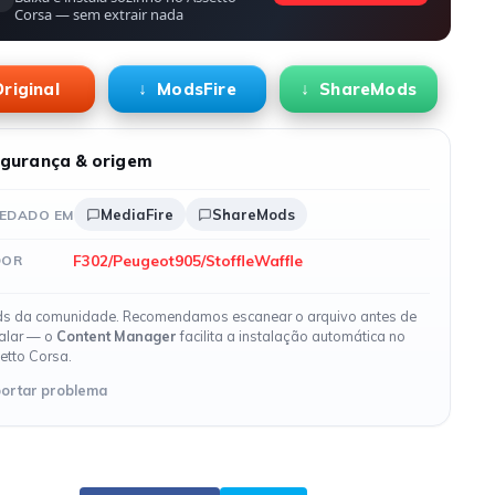
Corsa — sem extrair nada
riginal
ModsFire
ShareMods
gurança & origem
MediaFire
ShareMods
EDADO EM
F302/Peugeot905/StoffleWaffle
DOR
s da comunidade. Recomendamos escanear o arquivo antes de
talar — o
Content Manager
facilita a instalação automática no
etto Corsa.
ortar problema