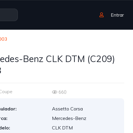
Entrar
003
edes-Benz CLK DTM (C209)
3
Coupe
660
ulador:
Assetto Corsa
ca:
Mercedes-Benz
elo:
CLK DTM