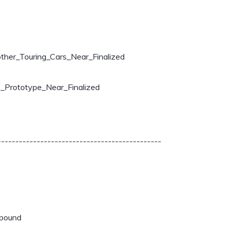
ther_Touring_Cars_Near_Finalized
_Prototype_Near_Finalized
----------------------------------------------
mpound