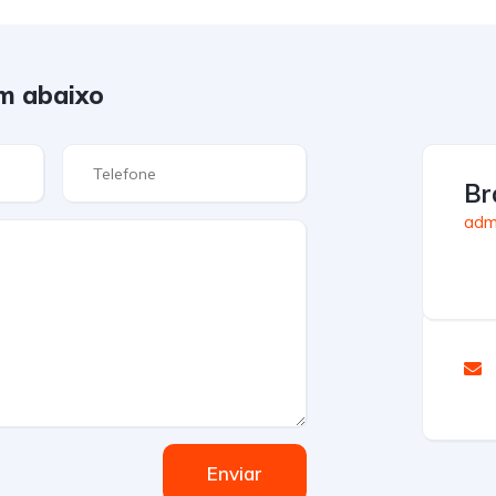
m abaixo
Br
admi
Enviar