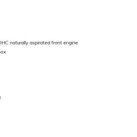
C naturally aspirated front engine
box
d