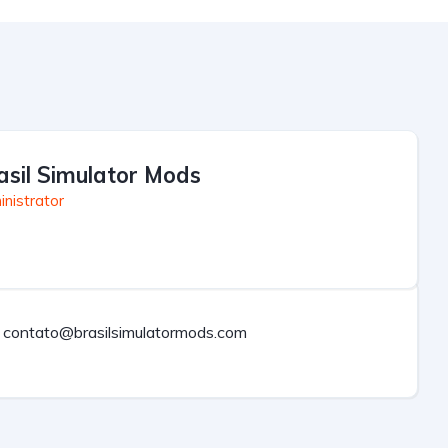
asil Simulator Mods
nistrator
contato@brasilsimulatormods.com