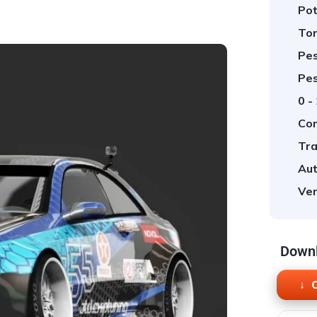
Pot
Tor
Pes
Pes
0 -
Cor
Tra
Aut
Ver
Downl
O