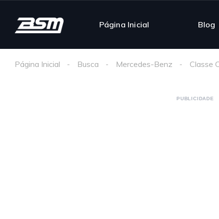
Página Inicial
Blog
Página Inicial
Busca
Mercedes-Benz
Classe 
PUBLICIDADE