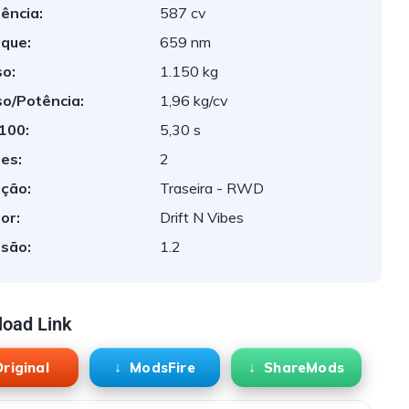
ência:
587 cv
que:
659 nm
o:
1.150 kg
o/Potência:
1,96 kg/cv
 100:
5,30 s
es:
2
ção:
Traseira - RWD
or:
Drift N Vibes
são:
1.2
oad Link
riginal
ModsFire
ShareMods