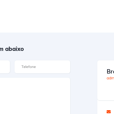
m abaixo
Br
admi