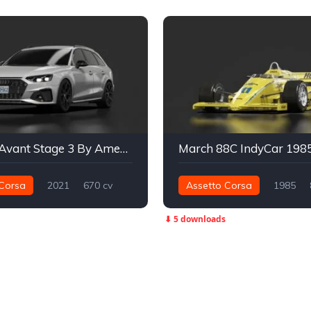
Audi A4 Avant Stage 3 By AmedPerf
March 88C IndyCar 198
Corsa
2021
670 cv
Assetto Corsa
1985
Integral - AWD
Street
503 nm
Traseira - RWD
⬇ 5 downloads
IndyCar
Track