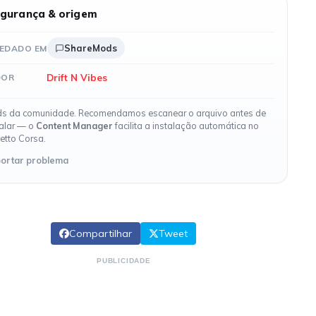
gurança & origem
ShareMods
EDADO EM
Drift N Vibes
DOR
s da comunidade. Recomendamos escanear o arquivo antes de
talar — o
Content Manager
facilita a instalação automática no
etto Corsa.
ortar problema
Compartilhar
Tweet
PUBLICIDADE