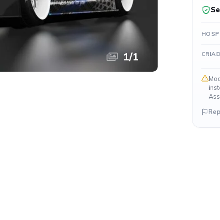
Se
HOSP
CRIA
1
/
1
Mod
ins
Ass
Rep