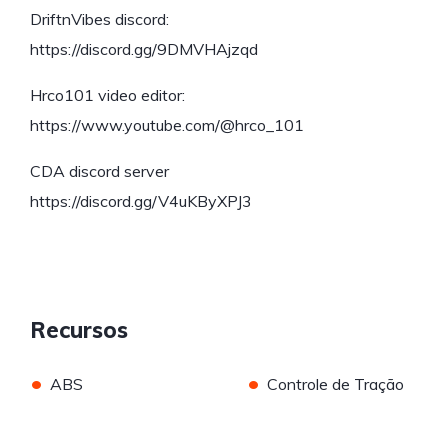
DriftnVibes discord:
https://discord.gg/9DMVHAjzqd
Hrco101 video editor:
https://www.youtube.com/@hrco_101
CDA discord server
https://discord.gg/V4uKByXPJ3
Recursos
•
•
ABS
Controle de Tração