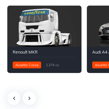
Renault MKR
Assetto Corsa
1.274 cv
Assetto 
5.575 nm
Traseira - RWD
ETRC
724 nm
Track