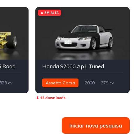
🔥 EM ALTA
5 Road
Honda S2000 Ap1 Tuned
828 cv
Assetto Corsa
2000
279 cv
250 nm
Traseira - RWD
Street
⬇ 12 downloads
Iniciar nova pesquisa