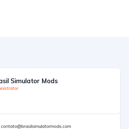
asil Simulator Mods
nistrator
contato@brasilsimulatormods.com