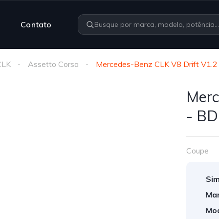
Contato
CLK
Assetto Corsa
Mercedes-Benz CLK V8 Drift V1.2
Merc
- B
Coupe
Sim
Mar
Mod