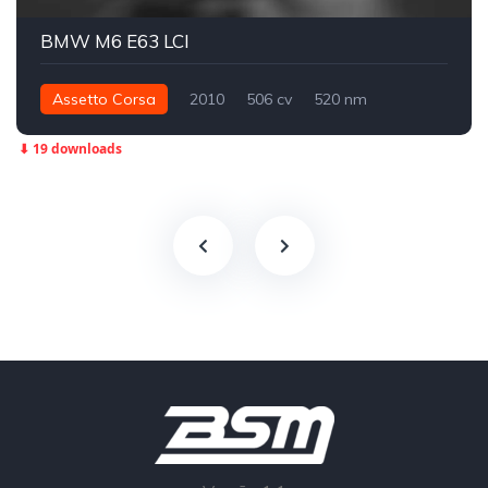
BMW M6 E63 LCI
Assetto Corsa
2010
506 cv
520 nm
Traseira - RWD
Street
⬇ 19 downloads