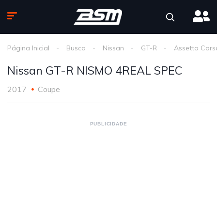
Página Inicial
Busca
Nissan
GT-R
Assetto Cors
Nissan GT-R NISMO 4REAL SPEC
2017
Coupe
PUBLICIDADE