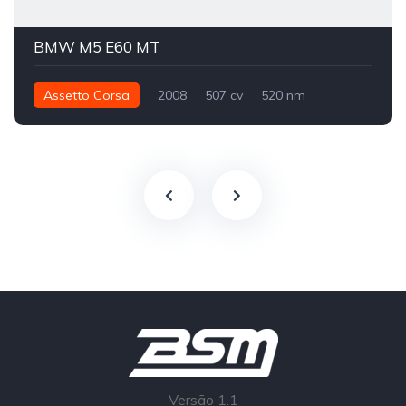
BMW M5 E60 MT
Assetto Corsa
2008
507 cv
520 nm
Traseira - RWD
Street
Versão 1.1