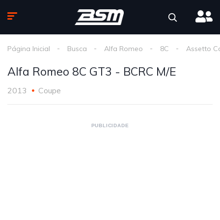
Página Inicial
Busca
Alfa Romeo
8C
Assetto C
Alfa Romeo 8C GT3 - BCRC M/E
2013
Coupe
PUBLICIDADE