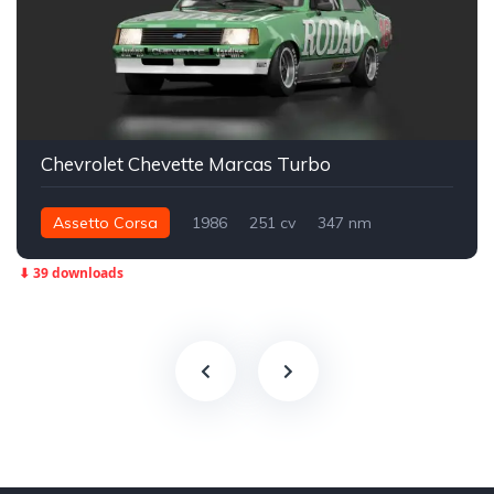
Chevrolet Chevette Marcas Turbo
Assetto Corsa
1986
251 cv
347 nm
Traseira - RWD
⬇ 39 downloads
Campeonato Brasileiro de Marcas e Pilotos
Track