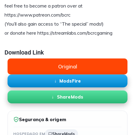
feel free to become a patron over at
https://www.patreon.com/bcrc
(You’ll also gain access to “The special” mods!)
or donate here https://streamlabs.com/bcrcgaming
Download Link
Original
ModsFire
ShareMods
Segurança & origem
HOSPEDADO EM
ShareMods