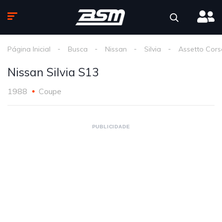
Página Inicial
Busca
Nissan
Silvia
Assetto Cors
Nissan Silvia S13
1988
Coupe
PUBLICIDADE