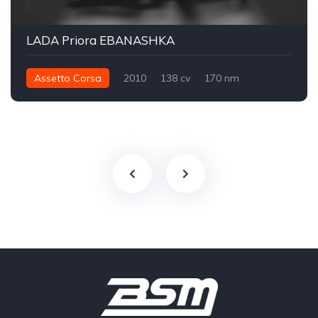
LADA Priora EBANASHKA
Assetto Corsa
2010
138 cv
170 nm
Dianteira - FWD
Street