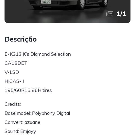
1
/
1
Descrição
E-KS13 K’s Diamond Selection
CA18DET
V-LSD
HICAS-II
195/60R15 86H tires
Credits:
Base model: Polyphony Digital
Convert: azuane
Sound: Emjayy