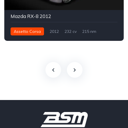
Mazda RX-8 2012
Assetto Corsa
2012
232 cv
215 nm
Traseira - RWD
Street