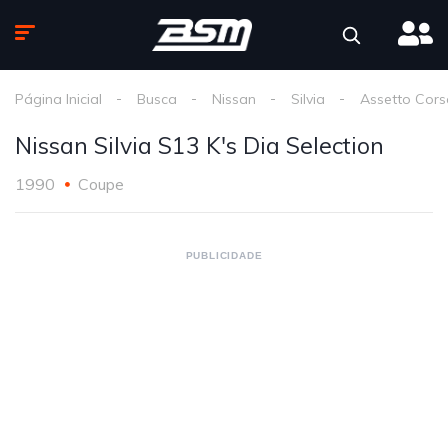
Página Inicial
Busca
Nissan
Silvia
Assetto Cors
Nissan Silvia S13 K's Dia Selection
1990
Coupe
PUBLICIDADE