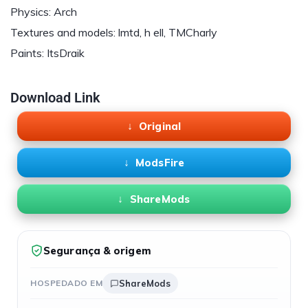
Physics: Arch
Textures and models: lmtd, h ell, TMCharly
Paints: ItsDraik
Download Link
Original
ModsFire
ShareMods
Segurança & origem
HOSPEDADO EM
ShareMods