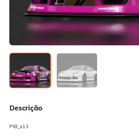
Descrição
PIB_s13