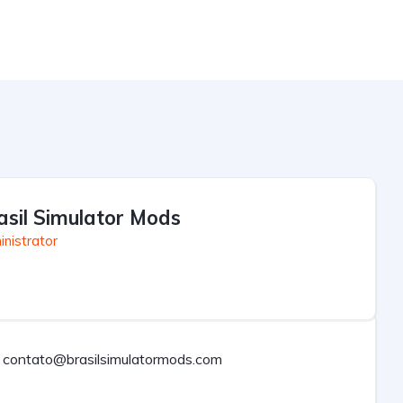
asil Simulator Mods
nistrator
contato@brasilsimulatormods.com