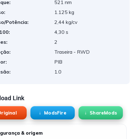
que:
521 nm
o:
1.125 kg
o/Potência:
2,44 kg/cv
 100:
4,30 s
es:
2
ção:
Traseira - RWD
or:
PIB
são:
1.0
oad Link
riginal
ModsFire
ShareMods
gurança & origem