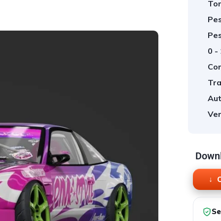
Tor
Pes
Pes
0 -
Cor
Tra
Aut
Ver
Downl
O
Se