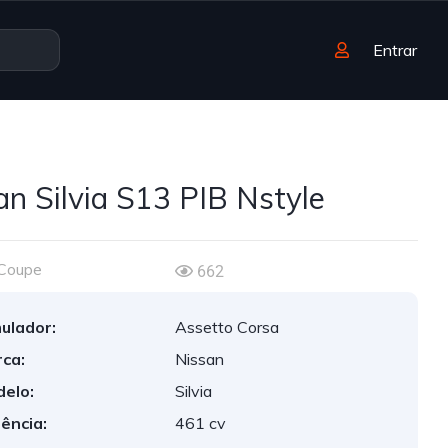
Entrar
an Silvia S13 PIB Nstyle
Coupe
662
ulador:
Assetto Corsa
ca:
Nissan
elo:
Silvia
ência:
461 cv