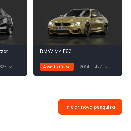
tzer
BMW M4 F82
625 cv
Assetto Corsa
2014
427 cv
Street
560 nm
Traseira - RWD
Street
Iniciar nova pesquisa