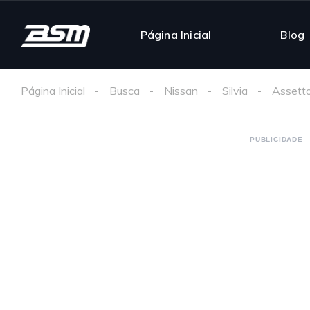
Página Inicial
Blog
Página Inicial
Busca
Nissan
Silvia
Assett
PUBLICIDADE