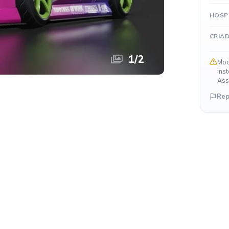
HOSP
CRIA
1
/
2
Mod
ins
Ass
Rep