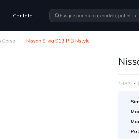
Contato
o Corsa
Nissan Silvia S13 PIB Nstyle
Niss
1989
Sim
Mar
Mod
Pot