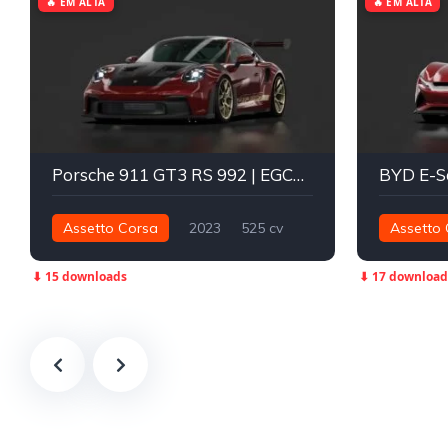
🔥 EM ALTA
🔥 EM ALTA
Porsche 911 GT3 RS 992 | EGCU Spec
BYD E-S
Assetto Corsa
2023
525 cv
Assetto 
465 nm
Integral - AWD
Street
700 nm
⬇ 15 downloads
⬇ 17 download
Conceito