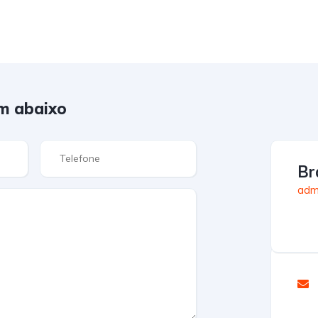
m abaixo
Br
admi