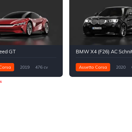
eed GT
BMW X4 (F26) AC Schni
Corsa
2019
476 cv
Assetto Corsa
2020
Integral - AWD
750 nm
Integral - AWD
s
Street