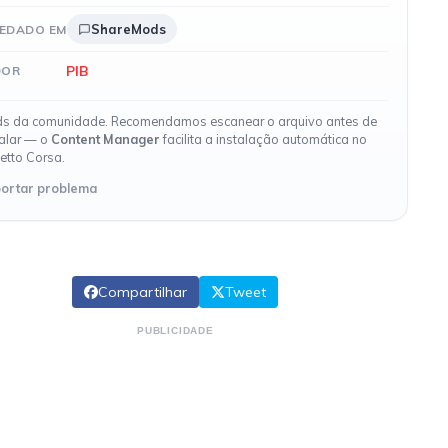
ShareMods
EDADO EM
PIB
DOR
s da comunidade. Recomendamos escanear o arquivo antes de
talar — o
Content Manager
facilita a instalação automática no
etto Corsa.
ortar problema
Compartilhar
Tweet
PUBLICIDADE